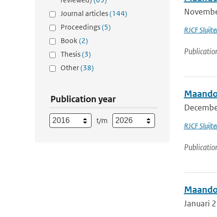
November
Journal articles
(144)
Proceedings
(5)
RJCF Sluijte
Book
(2)
Publicatio
Thesis
(3)
Other
(38)
Maandov
Publication year
December
t/m
RJCF Sluijte
Publicatio
Maandov
Januari 2