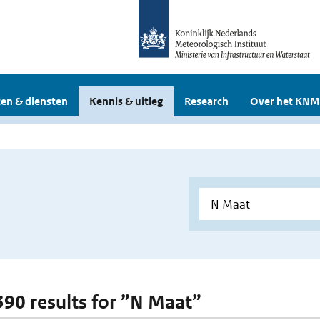
en & diensten
Kennis & uitleg
Research
Over het KNM
 390 results for ”N Maat”