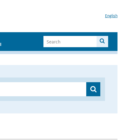
English
I