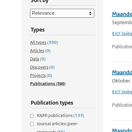
Sort by
Maandov
Septembe
Types
RJCF Sluijte
All types
(390)
Publicatio
Articles
(0)
Data
(0)
Discovers
(0)
Maandov
Projects
(0)
Oktober 
Publications
(390)
RJCF Sluijte
Publication types
Publicatio
KNMI publications
(133)
Journal articles (peer-
Maando
reviewed)
(65)