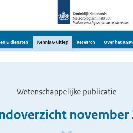
en & diensten
Kennis & uitleg
Research
Over het KNM
Wetenschappelijke publicatie
doverzicht november