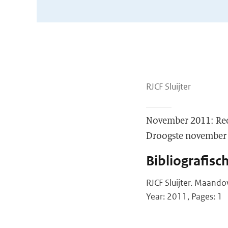
RJCF Sluijter
November 2011: Reco
Droogste november 
Bibliografisc
RJCF Sluijter. Maand
Year: 2011, Pages: 1