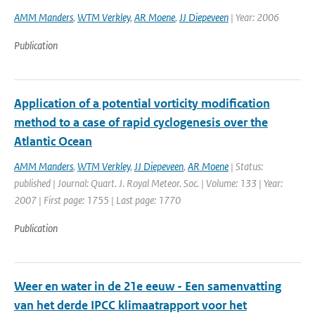
AMM Manders
,
WTM Verkley
,
AR Moene
,
JJ Diepeveen
| Year: 2006
Publication
Application of a potential vorticity modification
method to a case of rapid cyclogenesis over the
Atlantic Ocean
AMM Manders
,
WTM Verkley
,
JJ Diepeveen
,
AR Moene
| Status:
published | Journal: Quart. J. Royal Meteor. Soc. | Volume: 133 | Year:
2007 | First page: 1755 | Last page: 1770
Publication
Weer en water in de 21e eeuw - Een samenvatting
van het derde IPCC klimaatrapport voor het