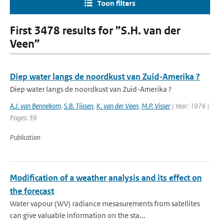
Toon filters
First 3478 results for ”S.H. van der
Veen”
Diep water langs de noordkust van Zuid-Amerika ?
Diep water langs de noordkust van Zuid-Amerika ?
A.J. van Bennekom
,
S.B. Tijssen
,
K. van der Veen
,
M.P. Visser
| Year: 1976 |
Pages: 39
Publication
Modification of a weather analysis and its effect on
the forecast
Water vapour (WV) radiance mesasurements from satellites
can give valuable information on the sta...