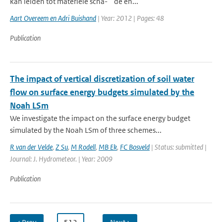
kan leiden tot materiele scha- ¨ de en...
Aart Overeem en Adri Buishand
| Year: 2012 | Pages: 48
Publication
The impact of vertical discretization of soil water
flow on surface energy budgets simulated by the
Noah LSm
We investigate the impact on the surface energy budget
simulated by the Noah LSm of three schemes...
R van der Velde
,
Z Su
,
M Rodell
,
MB Ek
,
FC Bosveld
| Status: submitted |
Journal: J. Hydrometeor. | Year: 2009
Publication