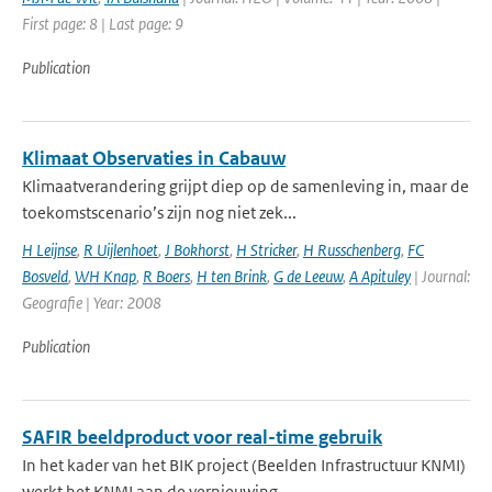
First page: 8 | Last page: 9
Publication
Klimaat Observaties in Cabauw
Klimaatverandering grijpt diep op de samenleving in, maar de
toekomstscenario’s zijn nog niet zek...
H Leijnse
,
R Uijlenhoet
,
J Bokhorst
,
H Stricker
,
H Russchenberg
,
FC
Bosveld
,
WH Knap
,
R Boers
,
H ten Brink
,
G de Leeuw
,
A Apituley
| Journal:
Geografie | Year: 2008
Publication
SAFIR beeldproduct voor real-time gebruik
In het kader van het BIK project (Beelden Infrastructuur KNMI)
werkt het KNMI aan de vernieuwing ...