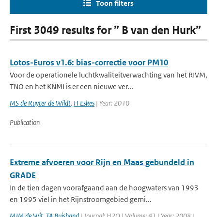
Toon filters
First 3049 results for ” B van den Hurk”
Lotos-Euros v1.6: bias-correctie voor PM10
Voor de operationele luchtkwaliteitverwachting van het RIVM,
TNO en het KNMI is er een nieuwe ver...
MS de Ruyter de Wildt
,
H Eskes
| Year: 2010
Publication
Extreme afvoeren voor Rijn en Maas gebundeld in
GRADE
In de tien dagen voorafgaand aan de hoogwaters van 1993
en 1995 viel in het Rijnstroomgebied gemi...
MJM de Wit
,
TA Buishand
| Journal: H2O | Volume: 41 | Year: 2008 |