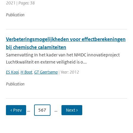
2021 | Pages: 38
Publication
Verbeteringsmogelijkheden voor effectberekeningen
bij chemische calamiteiten
Samenvatting In het kader van het NMDC innovatieproject
Luchtkwaliteit en externe veiligheid is o...
ES Kooi
,
H Boot
,
GT Geertsema
| Year: 2012
Publication
‹ Prev
…
567
…
Next ›