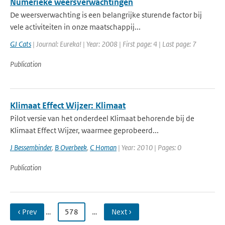
Numerieke weersverwachtingen
De weersverwachting is een belangrijke sturende factor bij
vele activiteiten in onze maatschappij...
GJ Cats
| Journal: Eureka! | Year: 2008 | First page: 4 | Last page: 7
Publication
Klimaat Effect Wijzer: Klimaat
Pilot versie van het onderdeel Klimaat behorende bij de
Klimaat Effect Wijzer, waarmee geprobeerd...
J Bessembinder
,
B Overbeek
,
C Homan
| Year: 2010 | Pages: 0
Publication
‹ Prev
…
578
…
Next ›