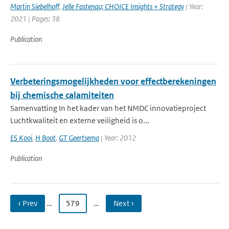
Martin Siebelhoff
,
Jelle Fastenau; CHOICE Insights + Strategy
| Year:
2021 | Pages: 38
Publication
Verbeteringsmogelijkheden voor effectberekeningen
bij chemische calamiteiten
Samenvatting In het kader van het NMDC innovatieproject
Luchtkwaliteit en externe veiligheid is o...
ES Kooi
,
H Boot
,
GT Geertsema
| Year: 2012
Publication
‹ Prev
…
579
…
Next ›