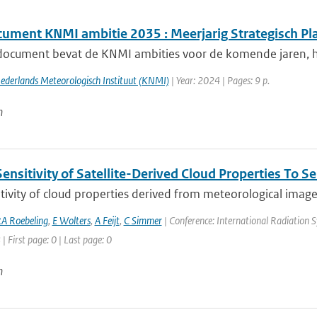
ument KNMI ambitie 2035 : Meerjarig Strategisch P
document bevat de KNMI ambities voor de komende jaren, het
Nederlands Meteorologisch Instituut (KNMI)
| Year: 2024 | Pages: 9 p.
n
ensitivity of Satellite-Derived Cloud Properties To 
tivity of cloud properties derived from meteorological imagers 
A Roebeling
,
E Wolters
,
A Feijt
,
C Simmer
| Conference: International Radiation S
| First page: 0 | Last page: 0
n