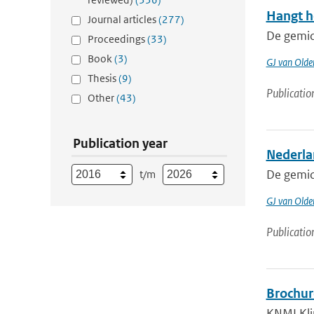
Hangt h
Journal articles
(277)
De gemidd
Proceedings
(33)
Book
(3)
GJ van Old
Thesis
(9)
Publicatio
Other
(43)
Publication year
Nederlan
De gemidd
t/m
GJ van Old
Publicatio
Brochur
KNMI Klim