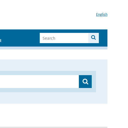
English
I