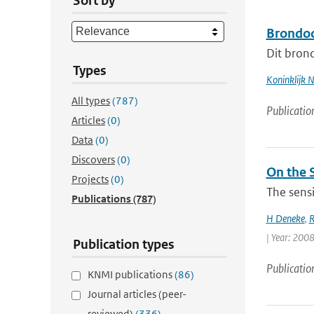
Sort by
Brondoc
Dit bron
Types
Koninklijk 
All types
(787)
Publicatio
Articles
(0)
Data
(0)
Discovers
(0)
On the S
Projects
(0)
The sensi
Publications
(787)
H Deneke
,
R
| Year: 2008 
Publication types
Publicatio
KNMI publications
(86)
Journal articles (peer-
reviewed)
(336)