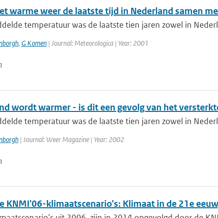
et warme weer de laatste tijd in Nederland samen met
elde temperatuur was de laatste tien jaren zowel in Nederl
enborgh
,
G Komen
| Journal: Meteorologica | Year: 2001
n
d wordt warmer - is dit een gevolg van het versterkt
elde temperatuur was de laatste tien jaren zowel in Nederl
enborgh
| Journal: Weer Magazine | Year: 2002
n
e KNMI'06-klimaatscenario's: Klimaat in de 21e eeuw;
aatscenario's uit 2006, zijn in 2014 opgevolgd door de KNM