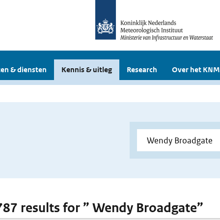
en & diensten
Kennis & uitleg
Research
Over het KNM
 787 results for ” Wendy Broadgate”