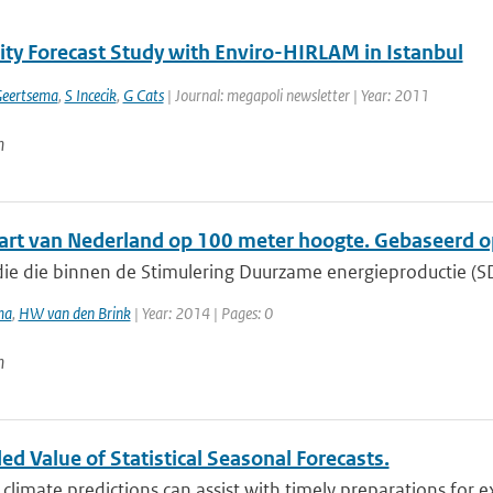
lity Forecast Study with Enviro-HIRLAM in Istanbul
Geertsema
,
S Incecik
,
G Cats
| Journal: megapoli newsletter | Year: 2011
n
rt van Nederland op 100 meter hoogte. Gebaseerd 
die die binnen de Stimulering Duurzame energieproductie (S
ma
,
HW van den Brink
| Year: 2014 | Pages: 0
n
d Value of Statistical Seasonal Forecasts.
climate predictions can assist with timely preparations for e