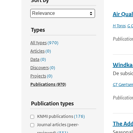
Sort by
Air Qua
H Toros
,
G 
Types
Publicatio
All types
(970)
Articles
(0)
Data
(0)
Windkaa
Discovers
(0)
De subsi
Projects
(0)
Publications
(970)
GT Geertse
Publicatio
Publication types
KNMI publications
(176)
The Adde
Journal articles (peer-
Seasonal 
reviewed)
(331)