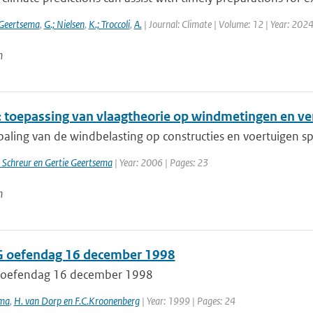
 Geertsema
,
G.; Nielsen
,
K.; Troccoli
,
A.
| Journal: Climate | Volume: 12 | Year: 2024
n
 toepassing van vlaagtheorie op windmetingen en v
paling van de windbelasting op constructies en voertuigen sp
 Schreur en Gertie Geertsema
| Year: 2006 | Pages: 23
n
 oefendag 16 december 1998
 oefendag 16 december 1998
ema
,
H. van Dorp en F.C.Kroonenberg
| Year: 1999 | Pages: 24