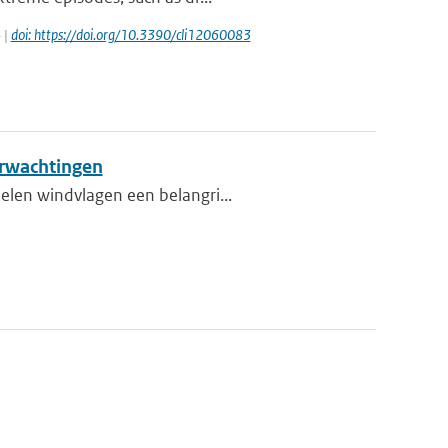
 |
doi: https://doi.org/10.3390/cli12060083
erwachtingen
elen windvlagen een belangri...