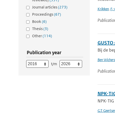
Journal articles
(273)
Krikken
,
F.;
Proceedings
(67)
Publicatio
Book
(6)
Thesis
(3)
Other
(114)
GUSTO :
Bij de be
Publication year
Ben Wichers
t/m
Publicatio
NPK-TIG
NPK-TIG
G.T. Geerts