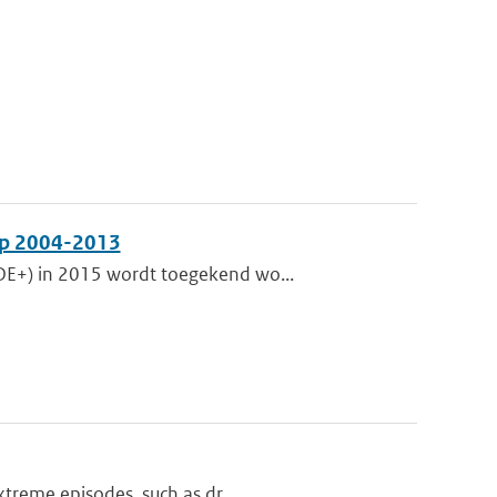
op 2004-2013
DE+) in 2015 wordt toegekend wo...
xtreme episodes, such as dr...