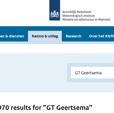
en & diensten
Kennis & uitleg
Research
Over het KNM
 970 results for ”GT Geertsema”