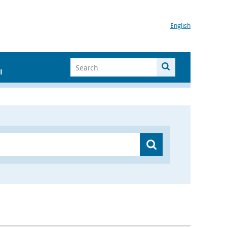
English
I