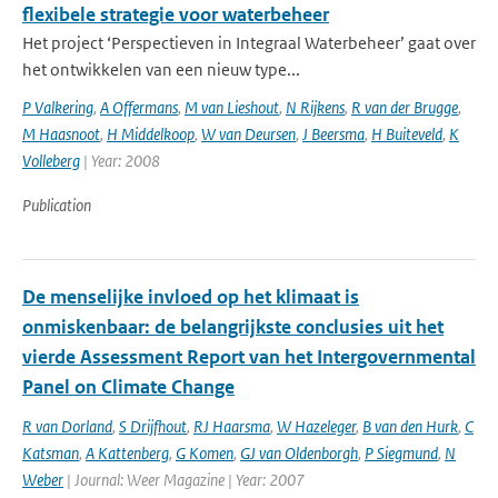
flexibele strategie voor waterbeheer
Het project ‘Perspectieven in Integraal Waterbeheer’ gaat over
het ontwikkelen van een nieuw type...
P Valkering
,
A Offermans
,
M van Lieshout
,
N Rijkens
,
R van der Brugge
,
M Haasnoot
,
H Middelkoop
,
W van Deursen
,
J Beersma
,
H Buiteveld
,
K
Volleberg
| Year: 2008
Publication
De menselijke invloed op het klimaat is
onmiskenbaar: de belangrijkste conclusies uit het
vierde Assessment Report van het Intergovernmental
Panel on Climate Change
R van Dorland
,
S Drijfhout
,
RJ Haarsma
,
W Hazeleger
,
B van den Hurk
,
C
Katsman
,
A Kattenberg
,
G Komen
,
GJ van Oldenborgh
,
P Siegmund
,
N
Weber
| Journal: Weer Magazine | Year: 2007