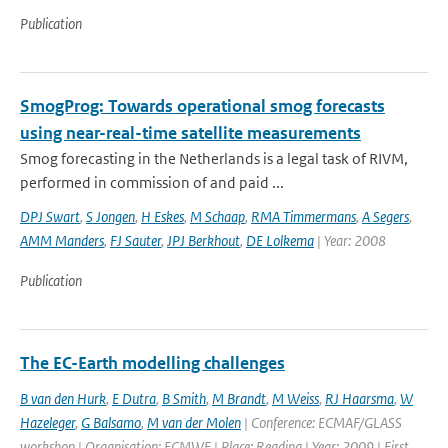
Publication
SmogProg: Towards operational smog forecasts
using near-real-time satellite measurements
Smog forecasting in the Netherlands is a legal task of RIVM,
performed in commission of and paid ...
DPJ Swart
,
S Jongen
,
H Eskes
,
M Schaap
,
RMA Timmermans
,
A Segers
,
AMM Manders
,
FJ Sauter
,
JPJ Berkhout
,
DE Lolkema
| Year: 2008
Publication
The EC-Earth modelling challenges
B van den Hurk
,
E Dutra
,
B Smith
,
M Brandt
,
M Weiss
,
RJ Haarsma
,
W
Hazeleger
,
G Balsamo
,
M van der Molen
| Conference: ECMAF/GLASS
workshop | Organisation: ECMWF | Place: Reading | Year: 2009 | First