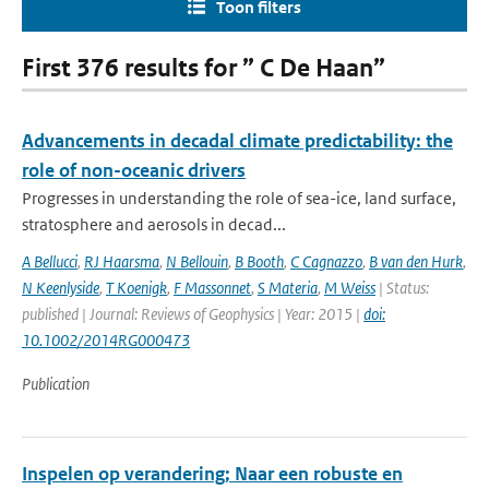
Toon filters
First 376 results for ” C De Haan”
Advancements in decadal climate predictability: the
role of non-oceanic drivers
Progresses in understanding the role of sea-ice, land surface,
stratosphere and aerosols in decad...
A Bellucci
,
RJ Haarsma
,
N Bellouin
,
B Booth
,
C Cagnazzo
,
B van den Hurk
,
N Keenlyside
,
T Koenigk
,
F Massonnet
,
S Materia
,
M Weiss
| Status:
published | Journal: Reviews of Geophysics | Year: 2015 |
doi:
10.1002/2014RG000473
Publication
Inspelen op verandering; Naar een robuste en