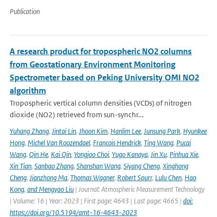
Publication
A research product for tropospheric NO2 columns
from Geostationary Environment Monitoring
Spectrometer based on Peking University OMI NO2
algorithm
Tropospheric vertical column densities (VCDs) of nitrogen
dioxide (NO2) retrieved from sun-synchr...
Yuhang Zhang
,
Jintai Lin
,
Jhoon Kim
,
Hanlim Lee
,
Junsung Park
,
Hyunkee
Hong
,
Michel Van Roozendael
,
Francois Hendrick
,
Ting Wang
,
Pucai
Wang
,
Qin He
,
Kai Qin
,
Yongjoo Choi
,
Yugo Kanaya
,
Jin Xu
,
Pinhua Xie
,
Xin Tian
,
Sanbao Zhang
,
Shanshan Wang
,
Siyang Cheng
,
Xinghong
Cheng
,
Jianzhong Ma
,
Thomas Wagner
,
Robert Spurr
,
Lulu Chen
,
Hao
Kong
,
and Mengyao Liu
| Journal: Atmospheric Measurement Technology
| Volume: 16 | Year: 2023 | First page: 4643 | Last page: 4665 |
doi:
https://doi.org/10.5194/amt-16-4643-2023