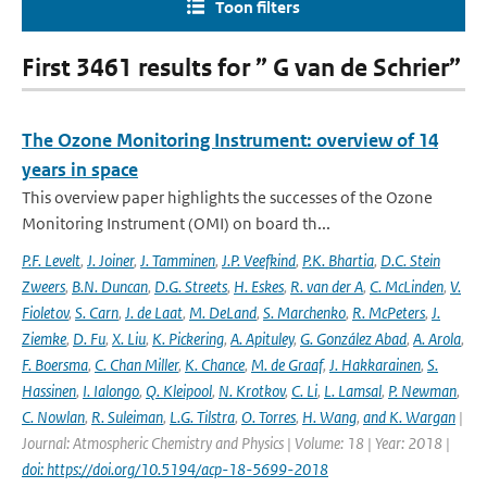
Toon filters
First 3461 results for ” G van de Schrier”
The Ozone Monitoring Instrument: overview of 14
years in space
This overview paper highlights the successes of the Ozone
Monitoring Instrument (OMI) on board th...
P.F. Levelt
,
J. Joiner
,
J. Tamminen
,
J.P. Veefkind
,
P.K. Bhartia
,
D.C. Stein
Zweers
,
B.N. Duncan
,
D.G. Streets
,
H. Eskes
,
R. van der A
,
C. McLinden
,
V.
Fioletov
,
S. Carn
,
J. de Laat
,
M. DeLand
,
S. Marchenko
,
R. McPeters
,
J.
Ziemke
,
D. Fu
,
X. Liu
,
K. Pickering
,
A. Apituley
,
G. González Abad
,
A. Arola
,
F. Boersma
,
C. Chan Miller
,
K. Chance
,
M. de Graaf
,
J. Hakkarainen
,
S.
Hassinen
,
I. Ialongo
,
Q. Kleipool
,
N. Krotkov
,
C. Li
,
L. Lamsal
,
P. Newman
,
C. Nowlan
,
R. Suleiman
,
L.G. Tilstra
,
O. Torres
,
H. Wang
,
and K. Wargan
|
Journal: Atmospheric Chemistry and Physics | Volume: 18 | Year: 2018 |
doi: https://doi.org/10.5194/acp-18-5699-2018