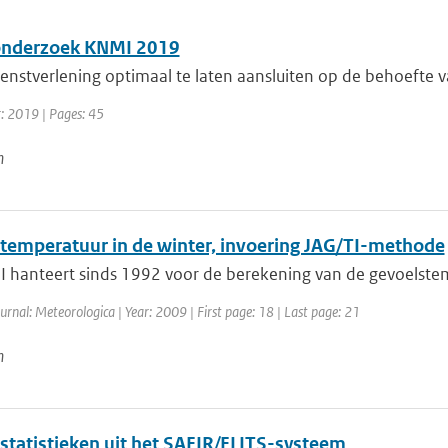
onderzoek KNMI 2019
nstverlening optimaal te laten aansluiten op de behoefte van
r: 2019 | Pages: 45
n
temperatuur in de winter, invoering JAG/TI-methode
 hanteert sinds 1992 voor de berekening van de gevoelstemp
urnal: Meteorologica | Year: 2009 | First page: 18 | Last page: 21
n
statistieken uit het SAFIR/FLITS-systeem