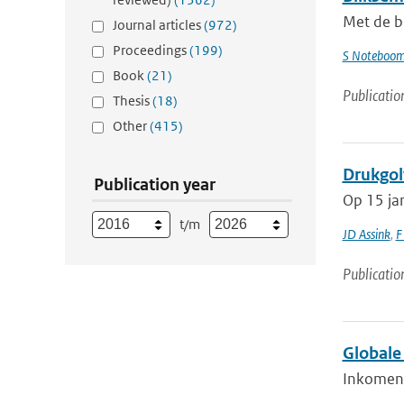
Met de b
Journal articles
(972)
Proceedings
(199)
S Noteboo
Book
(21)
Publicatio
Thesis
(18)
Other
(415)
Drukgol
Publication year
Op 15 jan
t/m
JD Assink
,
F
Publicatio
Globale 
Inkomende