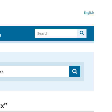
English
I
kx”