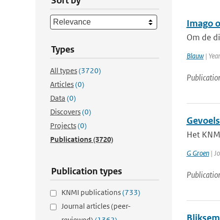
Sort by
Imago 
Om de die
Types
Blauw
| Yea
All types
(3720)
Publicatio
Articles
(0)
Data
(0)
Discovers
(0)
Gevoels
Projects
(0)
Het KNMI
Publications
(3720)
G Groen
| Jo
Publication types
Publicatio
KNMI publications
(733)
Journal articles (peer-
Bliksem
reviewed)
(1362)