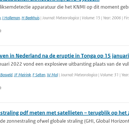
liksemdetectie apparatuur die het KNMI op dit moment gebrui
m
,
I Holleman
,
H Beekhuis
| Journal: Meteorologica | Volume: 15 | Year: 2006 | Firs
n
ven in Nederland na de eruptie in Tonga op 15 januar
uari 2022 vond een explosieve uitbarsting plaats van de vu
 Bosveld
,
JF Meirink
,
F Selten
,
W Mol
| Journal: Meteorologica | Volume: 31 | Year:
n
straling pdf meten met satellieten – terugblik op het
 zonnestraling ofwel globale straling (GHI, Global Horizontal