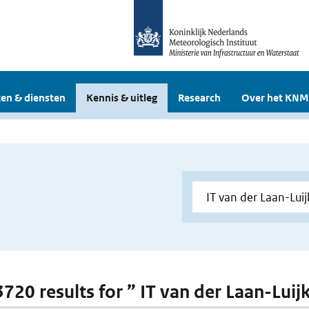
en & diensten
Kennis & uitleg
Research
Over het KNM
3720 results for ” IT van der Laan-Luij