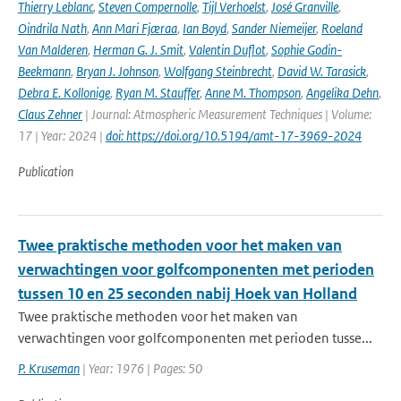
Thierry Leblanc
,
Steven Compernolle
,
Tijl Verhoelst
,
José Granville
,
Oindrila Nath
,
Ann Mari Fjæraa
,
Ian Boyd
,
Sander Niemeijer
,
Roeland
Van Malderen
,
Herman G. J. Smit
,
Valentin Duflot
,
Sophie Godin-
Beekmann
,
Bryan J. Johnson
,
Wolfgang Steinbrecht
,
David W. Tarasick
,
Debra E. Kollonige
,
Ryan M. Stauffer
,
Anne M. Thompson
,
Angelika Dehn
,
Claus Zehner
| Journal: Atmospheric Measurement Techniques | Volume:
17 | Year: 2024 |
doi: https://doi.org/10.5194/amt-17-3969-2024
Publication
Twee praktische methoden voor het maken van
verwachtingen voor golfcomponenten met perioden
tussen 10 en 25 seconden nabij Hoek van Holland
Twee praktische methoden voor het maken van
verwachtingen voor golfcomponenten met perioden tusse...
P. Kruseman
| Year: 1976 | Pages: 50