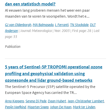
dan een statistisch model?
Al eeuwen lang proberen mensen het weer een paar
maanden van te voren te voorspellen. Wordt het e...
GJ van Oldenborgh
,
MA Balmaseda
,
L Ferranti
,
TN Stockdale
,
DLT
Anderson
| Journal: Meteorologica | Year: 2003 | First page: 28 | Last
page: 33
Publication
5 years of Sentinel-5P TROPOMI operational ozone
profiling and geophysical validation using
ozonesonde and lidar ground-based networks
The Sentinel-5 Precursor (S5P) satellite operated by the
European Space Agency has carried the TR...
Arno Keppens
,
Serena Di Pede
,
Daan Hubert
,
Jean-Christopher Lambert
,
Pepijn Veefkind
,
Maarten Sneep
,
Johan De Haan
,
Mark ter Linden
,