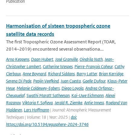
Publication
Harmonisation of sixteen tropospheric ozone
satellite data records
The first Tropospheric Ozone Assessment Report (TOAR,
2014–2019) encountered several observationa...
Arno Keppens
,
Daan Hubert
,
José Granville
,
Oindrila Nath
,
Jean-
Christopher Lambert
,
Catherine Wespes
,
Pierre-François Coheur
,
Cathy
Clerbaux
,
Anne Boynard
,
Richard Siddans
,
Barry Latter
,
Brian Kerridge
,
Serena Di Pede
,
Pepijn Veefkind
,
Juan Cuesta
,
Gaelle Dufour
,
Klaus-Peter
Heue
,
Melanie Coldewey-Egbers
,
Diego Loyola
,
Andrea Orfanoz-
Cheuquelaf
,
Swathi Maratt Satheesan
,
Kai-Uwe Eichmann
,
Alexei
Rozanov
,
Viktoria F. Sofieva
,
Jerald R. Ziemke
,
Antje Inness
,
Roeland Van
Malderen
,
Lars Hoffmann
| Journal: Atmospheric Measurement
Techniques | Volume: 18 | Year: 2025 |
doi:
https://doi.org/10.5194/egusphere-2024-3746