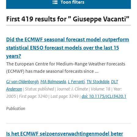
Toon filters
First 419 results for ” Giuseppe Vacanti”
Did the ECMWF seasonal forecast model outperform
statistical ENSO forecast models over the last 15
years?
The European Centre for Medium-Range Weather Forecasts
(ECMWF) has made seasonal forecasts since ...
GJ van Oldenborgh
,
MA Balmaseda
,
L Ferranti
,
TN Stockdale
,
DLT
Anderson
| Status: published | Journal: J. Climate | Volume: 18 | Year:
2005 | First page: 3240 | Last page: 3249 |
doi: 10.1175/JCLI3420.1
Publication
Is het ECMWF seizoensverwachtingenmodel beter