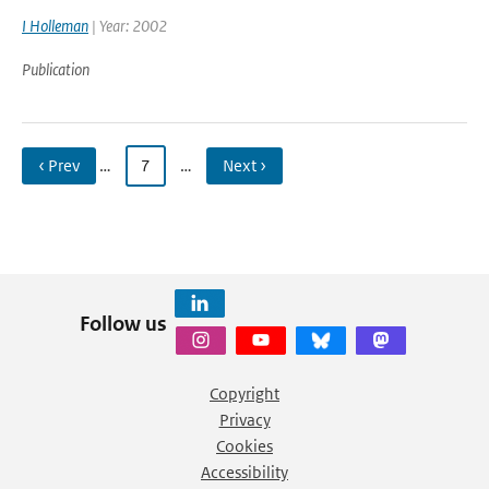
I Holleman
| Year: 2002
Publication
‹ Prev
…
7
…
Next ›
Follow us
Copyright
Privacy
Cookies
Accessibility