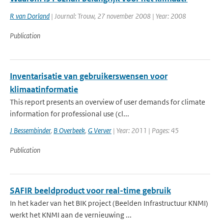
R van Dorland
| Journal: Trouw, 27 november 2008 | Year: 2008
Publication
Inventarisatie van gebruikerswensen voor
klimaatinformatie
This report presents an overview of user demands for climate
information for professional use (cl...
J Bessembinder
,
B Overbeek
,
G Verver
| Year: 2011 | Pages: 45
Publication
SAFIR beeldproduct voor real-time gebruik
In het kader van het BIK project (Beelden Infrastructuur KNMI)
werkt het KNMI aan de vernieuwing ...