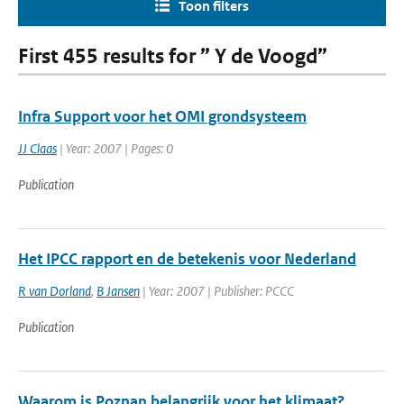
Toon filters
First 455 results for ” Y de Voogd”
Infra Support voor het OMI grondsysteem
JJ Claas
| Year: 2007 | Pages: 0
Publication
Het IPCC rapport en de betekenis voor Nederland
R van Dorland
,
B Jansen
| Year: 2007 | Publisher: PCCC
Publication
Waarom is Poznan belangrijk voor het klimaat?