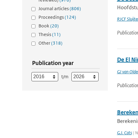
Hoofdstuk
Journal articles
(806)
Proceedings
(124)
RJCF Sluijte
Book
(20)
Publicatio
Thesis
(11)
Other
(318)
De El N
Publication year
GJ van Old
t/m
Publicatio
Bereken
Berekeni
G.J. Cats
| Y