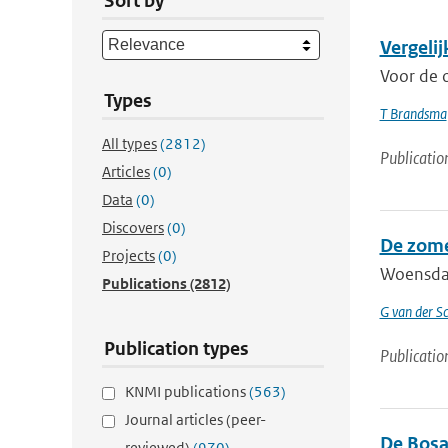
Sort by
Vergeli
Voor de 
Types
T Brandsma
All types
(2812)
Publicatio
Articles
(0)
Data
(0)
Discovers
(0)
De zome
Projects
(0)
Woensdag
Publications
(2812)
G van der Sc
Publication types
Publicatio
KNMI publications
(563)
Journal articles (peer-
De Bosa
reviewed)
(970)