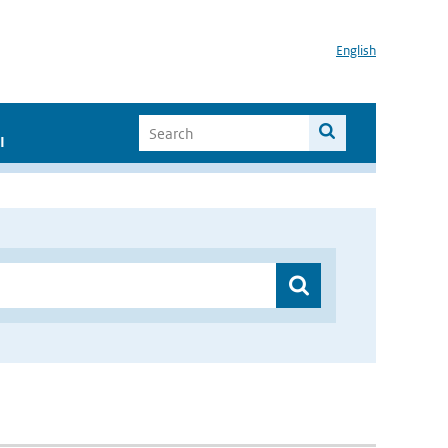
English
I