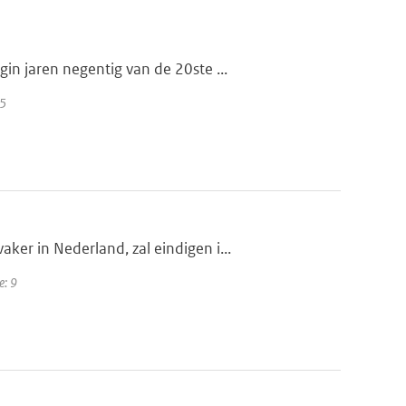
n jaren negentig van de 20ste ...
25
er in Nederland, zal eindigen i...
e: 9