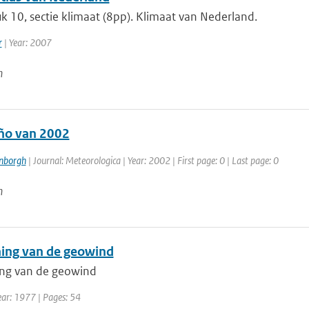
 10, sectie klimaat (8pp). Klimaat van Nederland.
r
| Year: 2007
n
iño van 2002
enborgh
| Journal: Meteorologica | Year: 2002 | First page: 0 | Last page: 0
n
ing van de geowind
ng van de geowind
ear: 1977 | Pages: 54