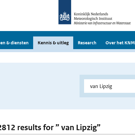
en & diensten
Kennis & uitleg
Research
Over het KNM
2812 results for ” van Lipzig”