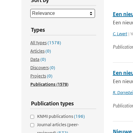
Sort by
Een nie
Een nieu
Types
C. Levert
| Y
All types
(1578)
Publicatio
Articles
(0)
Data
(0)
Discovers
(0)
Een nie
Projects
(0)
Een nieu
Publications
(1578)
R. Dorrestei
Publication types
Publicatio
KNMI publications
(196)
Journal articles (peer-
Nieuwe 
reviewed)
(572)