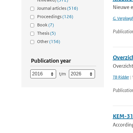
Nieuwe e
Journal articles
(516)
Proceedings
(126)
G. Verploeg
Book
(7)
Publicatio
Thesis
(5)
Other
(156)
Overzic
Publication year
Overzich
t/m
TB Ridder
| 
Publicatio
KEM-31:
Accordin