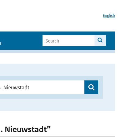
English
I
.M. Nieuwstadt”