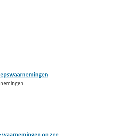
cheepswaarnemingen
aarnemingen
de waarnemingen op zee