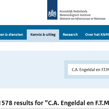
en & diensten
Kennis & uitleg
Research
Over het KNM
 1578 results for ”C.A. Engeldal en F.T