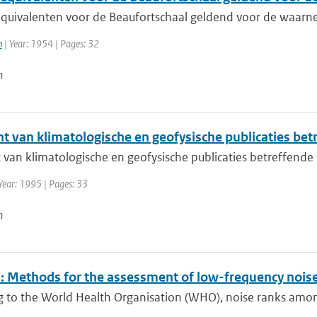
quivalenten voor de Beaufortschaal geldend voor de waar
h
| Year: 1954 | Pages: 32
n
ht van klimatologische en geofysische publicaties be
t van klimatologische en geofysische publicaties betreffend
Year: 1995 | Pages: 33
n
 Methods for the assessment of low-frequency noise 
g to the World Health Organisation (WHO), noise ranks among