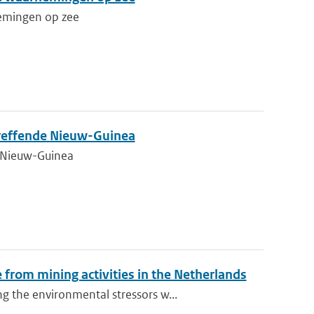
nemingen op zee
treffende Nieuw-Guinea
e Nieuw-Guinea
from mining activities in the Netherlands
 the environmental stressors w...