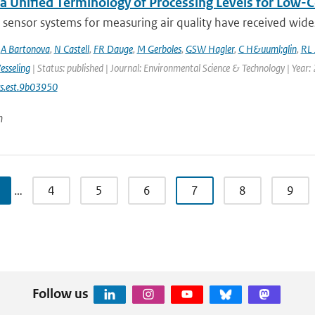
a Unified Terminology of Processing Levels for Low-C
sensor systems for measuring air quality have received wides
,
A Bartonova
,
N Castell
,
FR Dauge
,
M Gerboles
,
GSW Hagler
,
C H&uuml;glin
,
RL 
esseling
| Status: published | Journal: Environmental Science & Technology | Year:
s.est.9b03950
n
…
4
5
6
7
8
9
Follow us