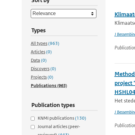
Sort by
Klimaat
Klimaatsc
Types
J Bessembin
All types
(963)
Publicatio
Articles
(0)
Data
(0)
Discovers
(0)
Methode
Projects
(0)
project
Publications
(963)
HSHL04
Het stede
Publication types
J Bessembin
KNMI publications
(130)
Publicatio
Journal articles (peer-
reviewed)
(443)