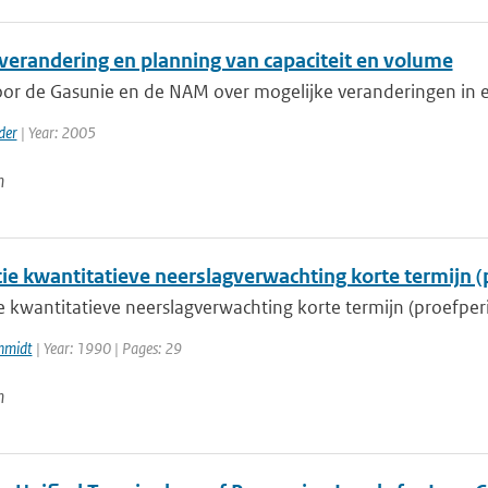
verandering en planning van capaciteit en volume
r de Gasunie en de NAM over mogelijke veranderingen in ex
der
| Year: 2005
n
tie kwantitatieve neerslagverwachting korte termijn (
ie kwantitatieve neerslagverwachting korte termijn (proefper
hmidt
| Year: 1990 | Pages: 29
n