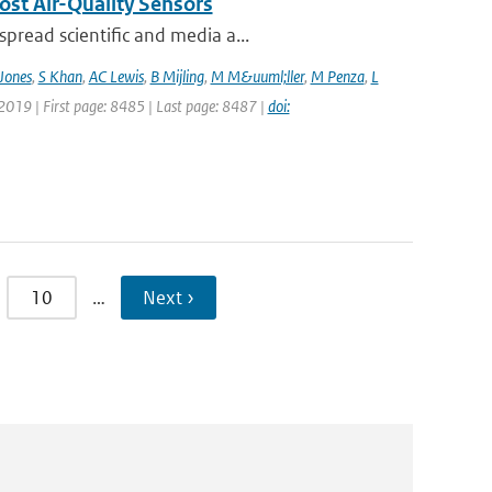
ost Air-Quality Sensors
pread scientific and media a...
Jones
,
S Khan
,
AC Lewis
,
B Mijling
,
M M&uuml;ller
,
M Penza
,
L
 2019 | First page: 8485 | Last page: 8487 |
doi:
10
…
Next ›