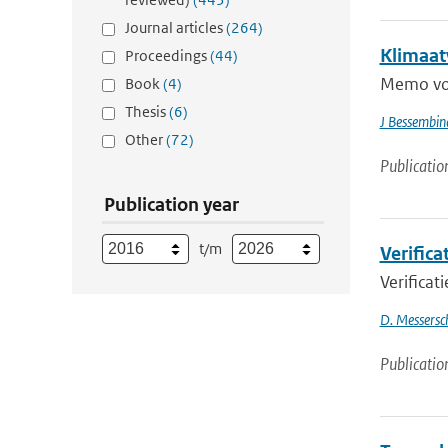
Journal articles
(264)
Klimaat
Proceedings
(44)
Memo voo
Book
(4)
Thesis
(6)
J Bessembin
Other
(72)
Publicatio
Publication year
t/m
Verifica
Verificat
D. Messersc
Publicatio