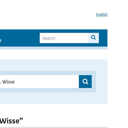
English
I
. Wisse”