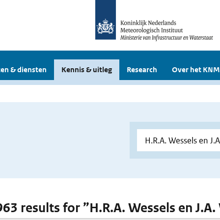
en & diensten
Kennis & uitleg
Research
Over het KNM
 963 results for ”H.R.A. Wessels en J.A