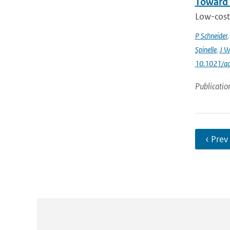
Toward 
Low-cost 
P Schneider
Spinelle
,
J W
10.1021/ac
Publicatio
‹ Prev