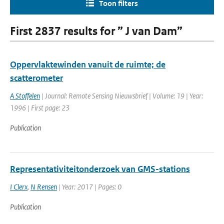
Toon filters
First 2837 results for ” J van Dam”
Oppervlaktewinden vanuit de ruimte; de
scatterometer
A Stoffelen
| Journal: Remote Sensing Nieuwsbrief | Volume: 19 | Year:
1996 | First page: 23
Publication
Representativiteitonderzoek van GMS-stations
I Clerx
,
N Rensen
| Year: 2017 | Pages: 0
Publication