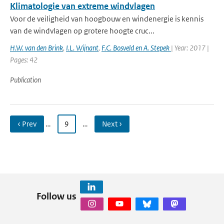
Klimatologie van extreme windvlagen
Voor de veiligheid van hoogbouw en windenergie is kennis
van de windvlagen op grotere hoogte cruc...
H.W. van den Brink
,
I.L. Wijnant
,
F.C. Bosveld en A. Stepek
| Year: 2017 |
Pages: 42
Publication
‹ Prev
…
9
…
Next ›
Follow us