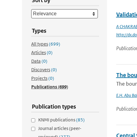
Sort by
Validat
A CHAKRA
Types
http://dx.
All types
(699)
Publicatio
Articles
(0)
Data
(0)
Discovers
(0)
The boun
Projects
(0)
The bound
Publications
(699)
E.H. Abu Ba
Publication types
Publicatio
KNMI publications
(85)
Journal articles (peer-
Central 
reviewed)
(277)