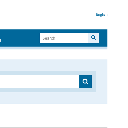
English
I