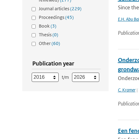
Since the
Journal articles
(229)
Proceedings
(45)
E.H. Abu B
Book
(3)
Publicatio
Thesis
(0)
Other
(60)
Onderzo
Publication year
grondw
t/m
Onderzoe
C. Kramer
| 
Publicatio
Een fen