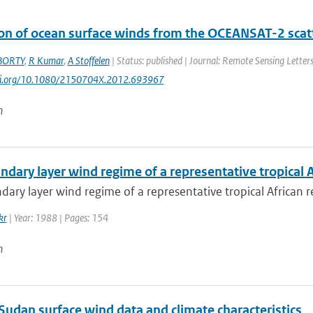
ion of ocean surface winds from the OCEANSAT-2 scatt
BORTY
,
R Kumar
,
A Stoffelen
| Status: published | Journal: Remote Sensing Letters
doi.org/10.1080/2150704X.2012.693967
n
dary layer wind regime of a representative tropical A
ary layer wind regime of a representative tropical African r
kr
| Year: 1988 | Pages: 154
n
Sudan surface wind data and climate characteristics