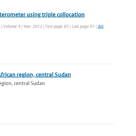
erometer using triple collocation
 | Volume: 4 | Year: 2012 | First page: 85 | Last page: 91 |
doi:
frican region, central Sudan
egion, central Sudan