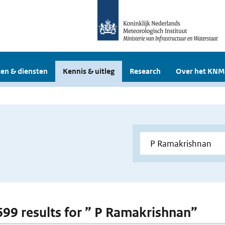
en & diensten
Kennis & uitleg
Research
Over het KNM
 699 results for ” P Ramakrishnan”