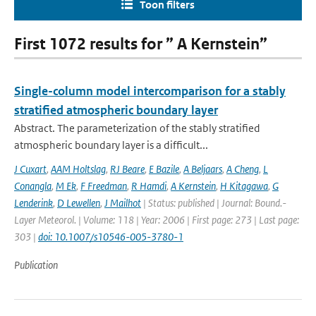
Toon filters
First 1072 results for ” A Kernstein”
Single-column model intercomparison for a stably
stratified atmospheric boundary layer
Abstract. The parameterization of the stably stratified
atmospheric boundary layer is a difficult...
J Cuxart
,
AAM Holtslag
,
RJ Beare
,
E Bazile
,
A Beljaars
,
A Cheng
,
L
Conangla
,
M Ek
,
F Freedman
,
R Hamdi
,
A Kernstein
,
H Kitagawa
,
G
Lenderink
,
D Lewellen
,
J Mailhot
| Status: published | Journal: Bound.-
Layer Meteorol. | Volume: 118 | Year: 2006 | First page: 273 | Last page:
303 |
doi: 10.1007/s10546-005-3780-1
Publication