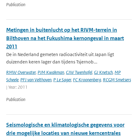
Publication
Metingen in buitenlucht op het RIVM-terrein in
Bilthoven na het Fukushima kernongeval in maart
2011
De in Nederland gemeten radioactiviteit uit Japan ligt
duizenden keren lager dan tijdens Tsjernob...
RMW Overwater
,
PJM Kwakman
,
CJW Twenhofel
,
GJ Knetsch
,
MP
Scheele
,
PFJ van Velthoven
,
P Le Sager
,
FC Kroonenberg
,
RCGM Smetsers
| Year: 2011
Publication
Seismologische en klimatologische gegevens voor
drie mogelijke locaties van nieuwe kerncentrales