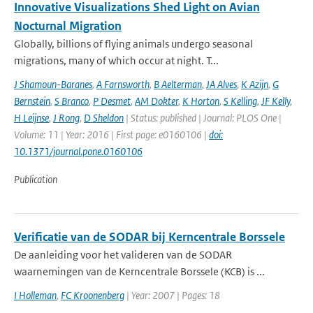
Innovative Visualizations Shed Light on Avian
Nocturnal Migration
Globally, billions of flying animals undergo seasonal
migrations, many of which occur at night. T...
J Shamoun-Baranes
,
A Farnsworth
,
B Aelterman
,
JA Alves
,
K Azijn
,
G
Bernstein
,
S Branco
,
P Desmet
,
AM Dokter
,
K Horton
,
S Kelling
,
JF Kelly
,
H Leijnse
,
J Rong
,
D Sheldon
| Status: published | Journal: PLOS One |
Volume: 11 | Year: 2016 | First page: e0160106 |
doi:
10.1371/journal.pone.0160106
Publication
Verificatie van de SODAR bij Kerncentrale Borssele
De aanleiding voor het valideren van de SODAR
waarnemingen van de Kerncentrale Borssele (KCB) is ...
I Holleman
,
FC Kroonenberg
| Year: 2007 | Pages: 18