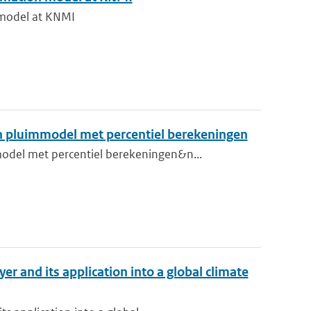
n model at KNMI
 pluimmodel met percentiel berekeningen
del met percentiel berekeningen&n...
r and its application into a global climate