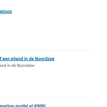
ations
f een eiland in de Noordzee
iland in de Noordzee
formation model at KNMI