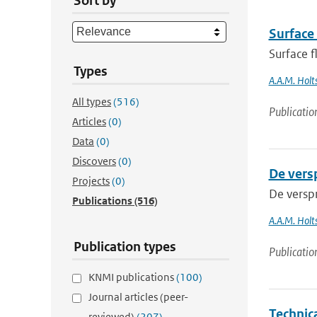
Sort by
Surface 
Surface f
Types
A.A.M. Holt
All types
(516)
Publicatio
Articles
(0)
Data
(0)
Discovers
(0)
De versp
Projects
(0)
De versp
Publications
(516)
A.A.M. Holt
Publication types
Publicatio
KNMI publications
(100)
Journal articles (peer-
Technic
reviewed)
(207)