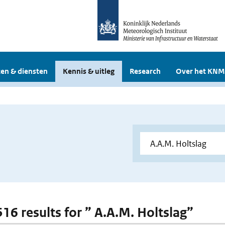
en & diensten
Kennis & uitleg
Research
Over het KNM
516 results for ” A.A.M. Holtslag”