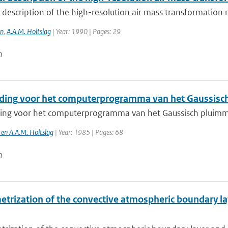
 description of the high-resolution air mass transformatio
in
,
A.A.M. Holtslag
| Year: 1990 | Pages: 29
n
ding voor het computerprogramma van het Gaussisch
ing voor het computerprogramma van het Gaussisch pluimmo
 en A.A.M. Holtslag
| Year: 1985 | Pages: 68
n
trization of the convective atmospheric boundary laye