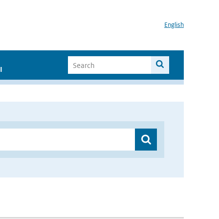
English
I