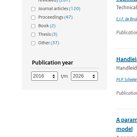
Technical
Journal articles
(120)
Proceedings
(47)
E.I.F. de Bru
Book
(2)
Publicatio
Thesis
(3)
Other
(37)
Handlei
Publication year
Handleid
t/m
M.P. Scheele
Publicatio
A parame
model