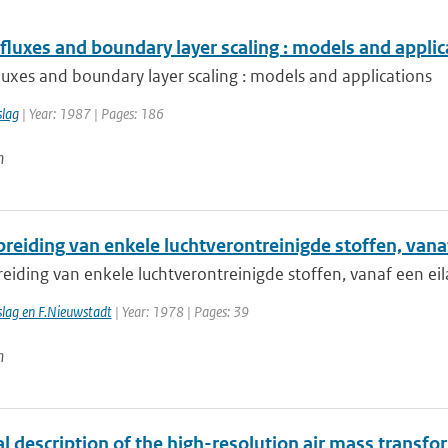
fluxes and boundary layer scaling : models and applic
luxes and boundary layer scaling : models and applications
slag
| Year: 1987 | Pages: 186
n
reiding van enkele luchtverontreinigde stoffen, vana
reiding van enkele luchtverontreinigde stoffen, vanaf een e
slag en F.Nieuwstadt
| Year: 1978 | Pages: 39
n
al description of the high-resolution air mass trans