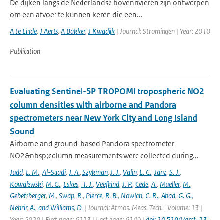
De dijken langs de Nederlandse bovenrivieren zijn ontworpen
om een afvoer te kunnen keren die een...
A te Linde
,
J Aerts
,
A Bakker
,
J Kwadijk
| Journal: Stromingen | Year: 2010
Publication
Evaluating Sentinel-5P TROPOMI tropospheric NO2
column densities with airborne and Pandora
spectrometers near New York City and Long Island
Sound
Airborne and ground-based Pandora spectrometer
NO2&nbsp;column measurements were collected during...
Judd
,
L. M.
,
Al-Saadi
,
J. A.
,
Szykman
,
J. J.
,
Valin
,
L. C.
,
Janz
,
S. J.
,
Kowalewski
,
M. G.
,
Eskes
,
H. J.
,
Veefkind
,
J. P.
,
Cede
,
A.
,
Mueller
,
M.
,
Gebetsberger
,
M.
,
Swap
,
R.
,
Pierce
,
R. B.
,
Nowlan
,
C. R.
,
Abad
,
G. G.
,
Nehrir
,
A.
,
and Williams
,
D.
| Journal: Atmos. Meas. Tech. | Volume: 13 |
Year: 2020 | First page: 6113 | Last page: 6140 |
doi: 10.5194/amt-13-