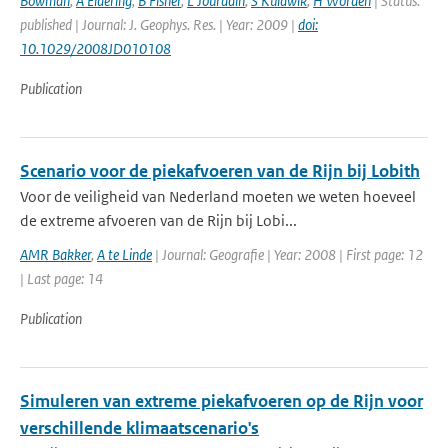
Bowman
,
A Eldering
,
B Fisher
,
L Jourdain
,
S Kulawik
,
H Worden
| Status:
published | Journal: J. Geophys. Res. | Year: 2009 |
doi:
10.1029/2008JD010108
Publication
Scenario voor de piekafvoeren van de Rijn bij Lobith
Voor de veiligheid van Nederland moeten we weten hoeveel
de extreme afvoeren van de Rijn bij Lobi...
AMR Bakker
,
A te Linde
| Journal: Geografie | Year: 2008 | First page: 12
| Last page: 14
Publication
Simuleren van extreme piekafvoeren op de Rijn voor
verschillende klimaatscenario's