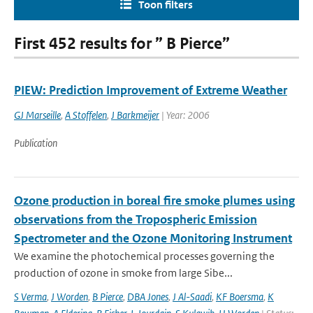
Toon filters
First 452 results for ” B Pierce”
PIEW: Prediction Improvement of Extreme Weather
GJ Marseille
,
A Stoffelen
,
J Barkmeijer
| Year: 2006
Publication
Ozone production in boreal fire smoke plumes using
observations from the Tropospheric Emission
Spectrometer and the Ozone Monitoring Instrument
We examine the photochemical processes governing the
production of ozone in smoke from large Sibe...
S Verma
,
J Worden
,
B Pierce
,
DBA Jones
,
J Al-Saadi
,
KF Boersma
,
K