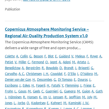
Publication
Copernicus Atmosphere Monitoring Service –
Regional Air Quality Production System v1.0
The Copernicus Atmosphere Monitoring Service (CAMS)
delivers a wide range of free and open produc...
Colette
,
A.
,
Collin
,
G.
,
Besson
,
F.
,
Blot
,
E.
,
Guidard
,
V.
,
Meleux
,
F.
,
Royer
,
A.
,
Petiot
,
V.
,
Miller
,
C.
,
Fermond
,
O.
,
Jeant
,
A.
,
Adani
,
M.
,
Arteta
,
J.
,
Benedictow
,
A.
,
Bergström
,
R.
,
Bowdalo
,
D.
,
Brandt
,
J.
,
Briganti
,
G.
,
Carvalho
,
A. C.
,
Christensen
,
J. H.
,
Couvidat
,
F.
,
D'Elia
,
I.
,
D'Isidoro
,
M.
,
Denier van der Gon
,
H.
,
Descombes
,
G.
,
Di Tomaso
,
E.
,
Douros
,
J.
,
Escribano
,
J.
,
Eskes
,
H.
,
Fagerli
,
H.
,
Fatahi
,
Y.
,
Flemming
,
J.
,
Friese
,
E.
,
Frohn
,
L.
,
Gauss
,
M.
,
Geels
,
C.
,
Guarnieri
,
G.
,
Guevara
,
M.
,
Guion
,
A.
,
Guth
,
J.
,
Hänninen
,
R.
,
Hansen
,
K.
,
Im
,
U.
,
Janssen
,
R.
,
Jeoffrion
,
M.
,
Joly
,
M.
,
Jones
,
L.
,
Jorba
,
O.
,
Kadantsev
,
E.
,
Kahnert
,
M.
,
Kaminski
,
J. W.
,
Kouznetsov
,
R.
,
Kranenburg
,
R.
,
Kuenen
,
J.
,
Lange
,
A. C.
,
Langner
,
J.
,