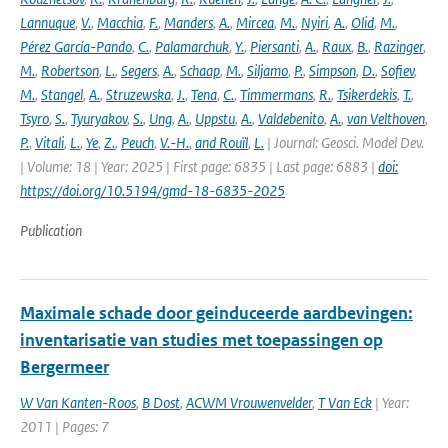
Lannuque
,
V.
,
Macchia
,
F.
,
Manders
,
A.
,
Mircea
,
M.
,
Nyiri
,
A.
,
Olid
,
M.
,
Pérez García-Pando
,
C.
,
Palamarchuk
,
Y.
,
Piersanti
,
A.
,
Raux
,
B.
,
Razinger
,
M.
,
Robertson
,
L.
,
Segers
,
A.
,
Schaap
,
M.
,
Siljamo
,
P.
,
Simpson
,
D.
,
Sofiev
,
M.
,
Stangel
,
A.
,
Struzewska
,
J.
,
Tena
,
C.
,
Timmermans
,
R.
,
Tsikerdekis
,
T.
,
Tsyro
,
S.
,
Tyuryakov
,
S.
,
Ung
,
A.
,
Uppstu
,
A.
,
Valdebenito
,
A.
,
van Velthoven
,
P.
,
Vitali
,
L.
,
Ye
,
Z.
,
Peuch
,
V.-H.
,
and Rouïl
,
L.
| Journal: Geosci. Model Dev.
| Volume: 18 | Year: 2025 | First page: 6835 | Last page: 6883 |
doi:
https://doi.org/10.5194/gmd-18-6835-2025
Publication
Maximale schade door geinduceerde aardbevingen:
inventarisatie van studies met toepassingen op
Bergermeer
W Van Kanten-Roos
,
B Dost
,
ACWM Vrouwenvelder
,
T Van Eck
| Year:
2011 | Pages: 7