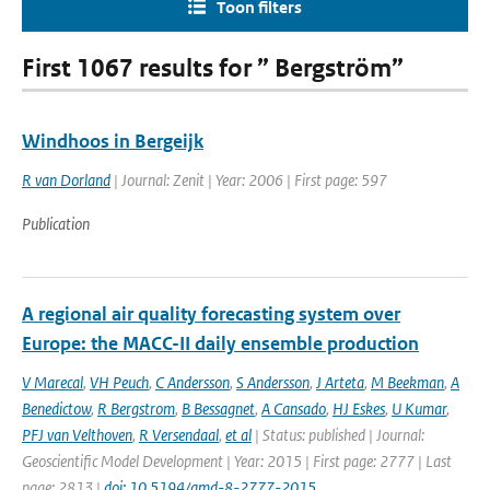
Toon filters
First 1067 results for ” Bergström”
Windhoos in Bergeijk
R van Dorland
| Journal: Zenit | Year: 2006 | First page: 597
Publication
A regional air quality forecasting system over
Europe: the MACC-II daily ensemble production
V Marecal
,
VH Peuch
,
C Andersson
,
S Andersson
,
J Arteta
,
M Beekman
,
A
Benedictow
,
R Bergstrom
,
B Bessagnet
,
A Cansado
,
HJ Eskes
,
U Kumar
,
PFJ van Velthoven
,
R Versendaal
,
et al
| Status: published | Journal:
Geoscientific Model Development | Year: 2015 | First page: 2777 | Last
page: 2813 |
doi: 10.5194/gmd-8-2777-2015