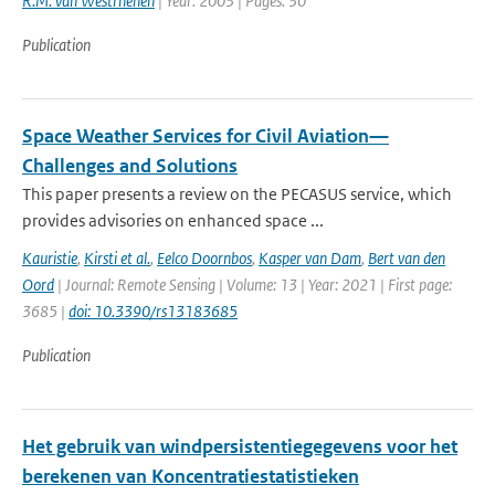
R.M. van Westrhenen
| Year: 2003 | Pages: 30
Publication
Space Weather Services for Civil Aviation—
Challenges and Solutions
This paper presents a review on the PECASUS service, which
provides advisories on enhanced space ...
Kauristie
,
Kirsti et al.
,
Eelco Doornbos
,
Kasper van Dam
,
Bert van den
Oord
| Journal: Remote Sensing | Volume: 13 | Year: 2021 | First page:
3685 |
doi: 10.3390/rs13183685
Publication
Het gebruik van windpersistentiegegevens voor het
berekenen van Koncentratiestatistieken