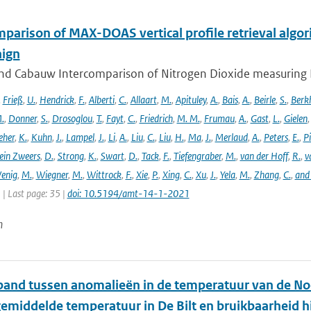
parison of MAX-DOAS vertical profile retrieval algor
ign
nd Cabauw Intercomparison of Nitrogen Dioxide measuring In
,
Frieß
,
U.
,
Hendrick
,
F.
,
Alberti
,
C.
,
Allaart
,
M.
,
Apituley
,
A.
,
Bais
,
A.
,
Beirle
,
S.
,
Berk
.
,
Donner
,
S.
,
Drosoglou
,
T.
,
Fayt
,
C.
,
Friedrich
,
M. M.
,
Frumau
,
A.
,
Gast
,
L.
,
Gielen
eher
,
K.
,
Kuhn
,
J.
,
Lampel
,
J.
,
Li
,
A.
,
Liu
,
C.
,
Liu
,
H.
,
Ma
,
J.
,
Merlaud
,
A.
,
Peters
,
E.
,
Pi
ein Zweers
,
D.
,
Strong
,
K.
,
Swart
,
D.
,
Tack
,
F.
,
Tiefengraber
,
M.
,
van der Hoff
,
R.
,
v
enig
,
M.
,
Wiegner
,
M.
,
Wittrock
,
F.
,
Xie
,
P.
,
Xing
,
C.
,
Xu
,
J.
,
Yela
,
M.
,
Zhang
,
C.
,
and
1 | Last page: 35 |
doi: 10.5194/amt-14-1-2021
n
band tussen anomalieën in de temperatuur van de No
middelde temperatuur in De Bilt en bruikbaarheid 