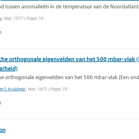
nd tussen anomalieën in de temperatuur van de Noordatlan
s
| Year: 1977 | Pages: 19
n
che orthogonale eigenvelden van het 500 mbar-vlak 
arheid)
he orthogonale eigenvelden van het 500 mbar-vlak (Een ond
 en S. Kruizinga
| Year: 1975 | Pages: 78
n
ion