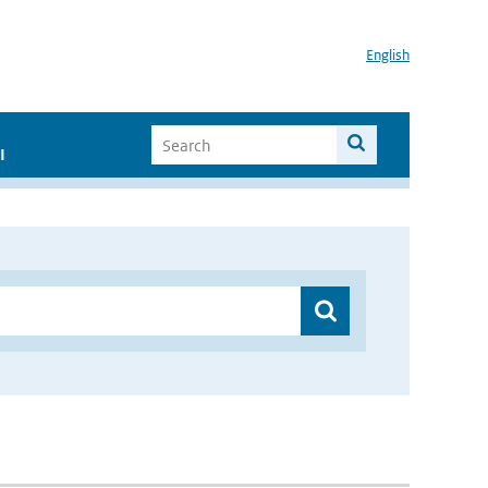
English
I