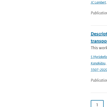
JC Lambert
Publicatio
Descrip
transpo
This wor
S Myriokefal
Kanakidou
,
5507-202
Publicatio
1