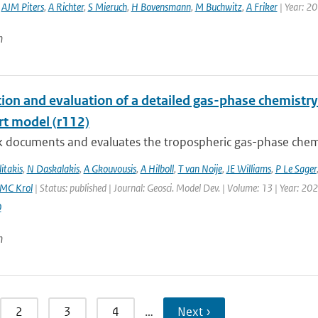
,
AJM Piters
,
A Richter
,
S Mieruch
,
H Bovensmann
,
M Buchwitz
,
A Friker
| Year: 2
n
tion and evaluation of a detailed gas-phase chemist
rt model (r112)
k documents and evaluates the tropospheric gas-phase chem
itakis
,
N Daskalakis
,
A Gkouvousis
,
A Hilboll
,
T van Noije
,
JE Williams
,
P Le Sager
MC Krol
| Status: published | Journal: Geosci. Model Dev. | Volume: 13 | Year: 20
0
n
2
3
4
…
Next ›