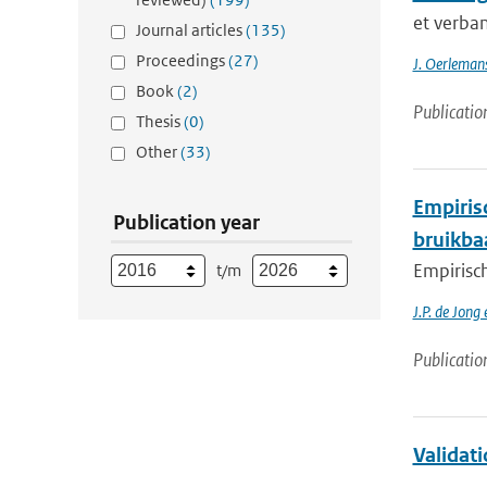
et verba
Journal articles
(135)
Proceedings
(27)
J. Oerleman
Book
(2)
Publicatio
Thesis
(0)
Other
(33)
Empiris
Publication year
bruikba
Empirisc
t/m
J.P. de Jong
Publicatio
Validat