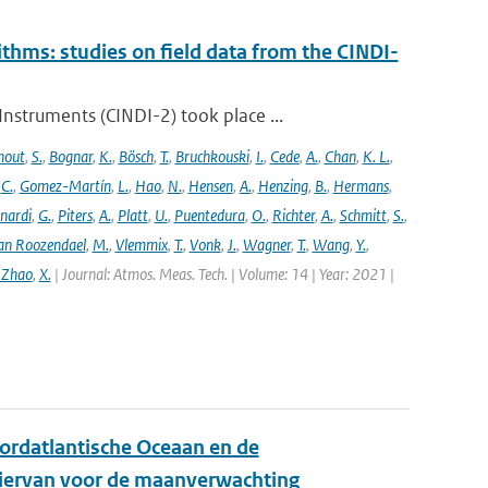
ithms: studies on field data from the CINDI-
struments (CINDI-2) took place ...
hout
,
S.
,
Bognar
,
K.
,
Bösch
,
T.
,
Bruchkouski
,
I.
,
Cede
,
A.
,
Chan
,
K. L.
,
,
C.
,
Gomez-Martín
,
L.
,
Hao
,
N.
,
Hensen
,
A.
,
Henzing
,
B.
,
Hermans
,
nardi
,
G.
,
Piters
,
A.
,
Platt
,
U.
,
Puentedura
,
O.
,
Richter
,
A.
,
Schmitt
,
S.
,
an Roozendael
,
M.
,
Vlemmix
,
T.
,
Vonk
,
J.
,
Wagner
,
T.
,
Wang
,
Y.
,
 Zhao
,
X.
| Journal: Atmos. Meas. Tech. | Volume: 14 | Year: 2021 |
ordatlantische Oceaan en de
hiervan voor de maanverwachting