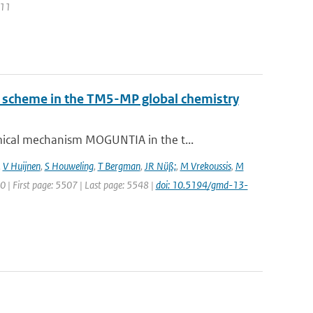
011
ry scheme in the TM5-MP global chemistry
ical mechanism MOGUNTIA in the t...
,
V Huijnen
,
S Houweling
,
T Bergman
,
JR Nüß;
,
M Vrekoussis
,
M
20 | First page: 5507 | Last page: 5548 |
doi: 10.5194/gmd-13-