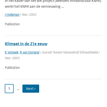
In het kader van het BIK project (Beelden Infrastructuur KNMI)
werkt het KNMI aan de vernieuwing ...
I Holleman
| Year: 2002
Publication
Klimaat in de 21e eeuw
K Verbeek
,
R van Dorland
| Journal: Novem Nieuwsbrief Klimaatbeleid |
Year: 2003
Publication
1
…
Next ›