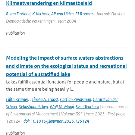
Klimaatverandering en klimaatbeleid
R van Dorland
,
K Verbeek
,
AP van Ulden
,
FJ Rooijers
| Journal: Christen
Democratische Verkenningen | Year: 2004
Publication
Modeling the impact of surface waters abstractions
and climate on the ecological status and recreational
potential of a stratified lake
Lakes fulfill essential functions for people and nature, but at
the same time are being heavily i...
Lilith Kramer
,
,
Tineke A. Troost
,
Gertjan Zwolsman
,
Gerard van der
Schrier
,
Sebastiaan Schep
,
Wolf M. Mooij
,
Sven Teurlincx
| Journal: Journal
of Environmental Management | Volume: 391 | Year: 2025 | First page:
126124 |
doi: 10.1016/j.jenvman.2025.126124
Publication