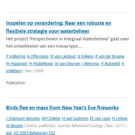
Inspelen op verandering; Naar een robuste en
flexibele strategie voor waterbeheer
Het project ‘Perspectieven in Integraal Waterbeheer’ gaat over
het ontwikkelen van een nieuw type...
P Valkering
,
A Offermans
,
M van Lieshout
,
N Rijkens
,
R van der Brugge
,
M Haasnoot
,
H Middelkoop
,
W van Deursen
,
J Beersma
,
H Buiteveld
,
K
Volleberg
| Year: 2008
Publication
Birds flee en mass from New Year's Eve fireworks
J Shamoun-Baranes
,
AM Dokter
,
H van Gasteren
,
EE van Loon
,
H Leijnse
,
W Bouten
| Status: published | Journal: Behavioral Ecology | Year: 2011 |
doi: 10.1093/beheco/arr102