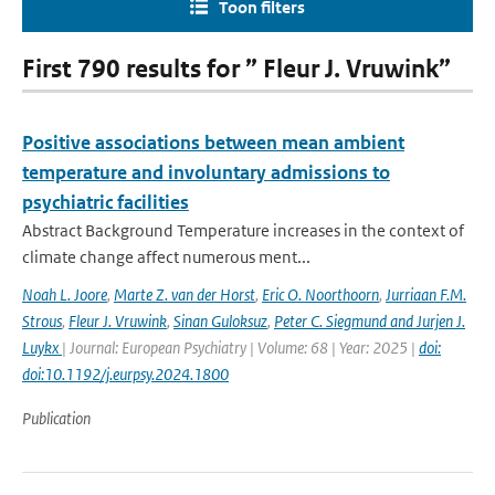
Toon filters
First 790 results for ” Fleur J. Vruwink”
Positive associations between mean ambient
temperature and involuntary admissions to
psychiatric facilities
Abstract Background Temperature increases in the context of
climate change affect numerous ment...
Noah L. Joore
,
Marte Z. van der Horst
,
Eric O. Noorthoorn
,
Jurriaan F.M.
Strous
,
Fleur J. Vruwink
,
Sinan Guloksuz
,
Peter C. Siegmund and Jurjen J.
Luykx
| Journal: European Psychiatry | Volume: 68 | Year: 2025 |
doi:
doi:10.1192/j.eurpsy.2024.1800
Publication