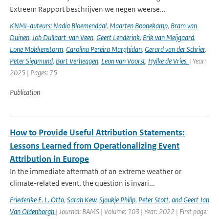
Extreem Rapport beschrijven we negen weerse...
KNMI-auteurs: Nadia Bloemendaal
,
Maarten Boonekamp
,
Bram van
Duinen
,
Job Dullaart-van Veen
,
Geert Lenderink
,
Erik van Meijgaard
,
Lone Mokkenstorm
,
Carolina Pereira Marghidan
,
Gerard van der Schrier
,
Peter Siegmund
,
Bart Verheggen
,
Leon van Voorst
,
Hylke de Vries.
| Year:
2025 | Pages: 75
Publication
How to Provide Useful Attribution Statements:
Lessons Learned from Operationalizing Event
Attribution in Europe
In the immediate aftermath of an extreme weather or
climate-related event, the question is invari...
Friederike E. L. Otto
,
Sarah Kew
,
Sjoukje Philip
,
Peter Stott
,
and Geert Jan
Van Oldenborgh
| Journal: BAMS | Volume: 103 | Year: 2022 | First page: