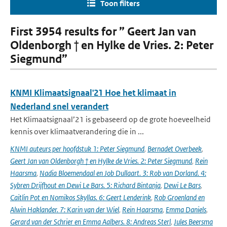
Toon filters
First 3954 results for ” Geert Jan van
Oldenborgh † en Hylke de Vries. 2: Peter
Siegmund”
KNMI Klimaatsignaal'21 Hoe het klimaat in
Nederland snel verandert
Het Klimaatsignaal’21 is gebaseerd op de grote hoeveelheid
kennis over klimaatverandering die in ...
KNMI auteurs per hoofdstuk 1: Peter Siegmund
,
Bernadet Overbeek
,
Geert Jan van Oldenborgh † en Hylke de Vries. 2: Peter Siegmund
,
Rein
Haarsma
,
Nadia Bloemendaal en Job Dullaart. 3: Rob van Dorland. 4:
Sybren Drijfhout en Dewi Le Bars. 5: Richard Bintanja
,
Dewi Le Bars
,
Caitlin Pot en Nomikos Skyllas. 6: Geert Lenderink
,
Rob Groenland en
Alwin Haklander. 7: Karin van der Wiel
,
Rein Haarsma
,
Emma Daniels
,
Gerard van der Schrier en Emma Aalbers. 8: Andreas Sterl
,
Jules Beersma