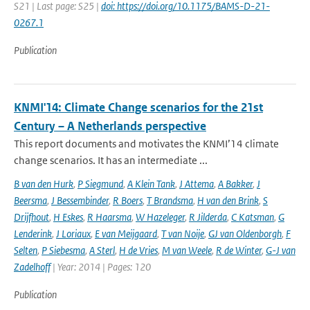
S21 | Last page: S25 |
doi: https://doi.org/10.1175/BAMS-D-21-
0267.1
Publication
KNMI'14: Climate Change scenarios for the 21st
Century – A Netherlands perspective
This report documents and motivates the KNMI’14 climate
change scenarios. It has an intermediate ...
B van den Hurk
,
P Siegmund
,
A Klein Tank
,
J Attema
,
A Bakker
,
J
Beersma
,
J Bessembinder
,
R Boers
,
T Brandsma
,
H van den Brink
,
S
Drijfhout
,
H Eskes
,
R Haarsma
,
W Hazeleger
,
R Jilderda
,
C Katsman
,
G
Lenderink
,
J Loriaux
,
E van Meijgaard
,
T van Noije
,
GJ van Oldenborgh
,
F
Selten
,
P Siebesma
,
A Sterl
,
H de Vries
,
M van Weele
,
R de Winter
,
G-J van
Zadelhoff
| Year: 2014 | Pages: 120
Publication