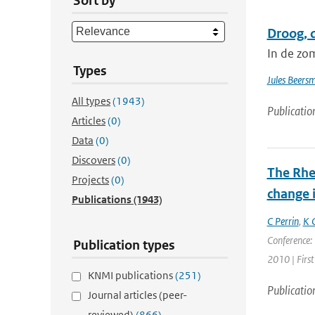
Sort by
Droog, 
In de zo
Types
Jules Beers
All types
(1943)
Publicatio
Articles
(0)
Data
(0)
Discovers
(0)
The Rhe
Projects
(0)
change i
Publications
(1943)
C Perrin
,
K 
Conference: 
Publication types
2010 | First
KNMI publications
(251)
Publicatio
Journal articles (peer-
reviewed)
(866)