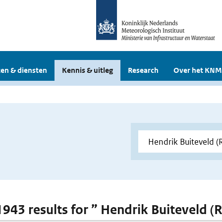
en & diensten
Kennis & uitleg
Research
Over het KNM
 1943 results for ” Hendrik Buiteveld (