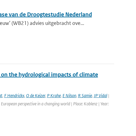
fase van de Droogtestudie Nederland
w’ (WB21) advies uitgebracht ove...
on the hydrological impacts of climate
at
,
F Hendrickx
,
O de Keizer
,
P Krahe
,
E Nilson
,
R Samie
,
JP Vidal
|
European perspective in a changing world | Place: Koblenz | Year: