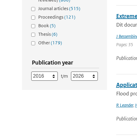
Journal articles
(515)
Extreme
Proceedings
(121)
Dit docum
Book
(5)
Thesis
(6)
J Bessembin
Other
(179)
Pages: 35
Publicatio
Publication year
t/m
Applica
Flood pro
R Leander
,
H
Publicatio