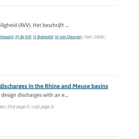
gheid (AVV). Het beschrijft ...
eijgaard
,
M de Wit
,
H Buiteveld
,
W van Deursen
| Year: 2008 |
 discharges in the Rhine and Meuse basins
design discharges with an e...
 | First page: 0 | Last page: 0