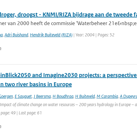
droger, droogst - KNMI/RIZA bijdrage aan de tweede 
mer van 2000 heeft de commissie ‘Waterbeheer 21e&nbsp;eeu
ma
,
Adri Buishand
,
Hendrik Buiteveld (RIZA)
| Year: 2004 | Pages: 52
n
inBlick2050 and Imagine2030 projects: a perspective 
n two river basins in Europe
Goergen
,
E Sauguet
,
J Beersma
,
H Boudhraa
,
H Buiteveld
,
M Carambia
,
A Dupeyr
Impact of climate change on water resources – 200 years hydrology in Europe – a 
 page: 49 | Last page: 61
n