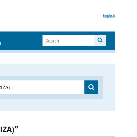
English
I
RIZA)”