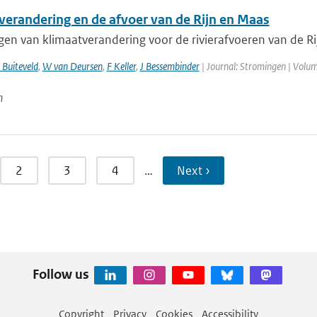
verandering en de afvoer van de Rijn en Maas
gen van klimaatverandering voor de rivierafvoeren van de Ri
 Buiteveld
,
W van Deursen
,
F Keller
,
J Bessembinder
| Journal: Stromingen | Volume
n
2
3
4
…
Next ›
Follow us
Copyright
Privacy
Cookies
Accessibility