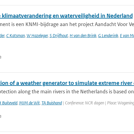
 klimaatverandering en waterveiligheid in Nederland
ent is een KNMI-bijdrage aan het project Aandacht Voor Veili
der
,
C Katsman
,
W Hazeleger
,
S Drijfhout
,
H van den Brink
,
G Lenderink
,
E van M
n
tion of a weather generator to simulate extreme river
tection along the main rivers in the Netherlands is based on 
 Buiteveld
,
MJM de Wit
,
TA Buishand
| Conference: NCR dagen | Place: Wageningen
n