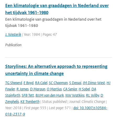
Een klimatologie van graaddagen in Nederland over
het tijdvak 1961-1980
Een klimatologie van graaddagen in Nederland over het
tijdvak 1961-1980
J. Westerik
| Year: 1984 | Pages: 47
Publication
Storylines: An alternative approach to representing
uncertainty in climate change
TG Sheperd
,
E Boyd
,
RA Calel
,
SC Chapman
,
S Dessai
,
IM Dima-West
,
HJ
Fowler
,
R James
,
D Maraun
,
O Martius
,
CA Senior
,
H Sobel
,
DA
Stainforth
,
SFB Tett
,
BJJM van den Hurk
,
NW Watkins
,
RL Wilby
,
D
Zenghelis
,
KE Trenberth
| Status: published | Journal: Climatic Change |
Year: 2018 | First page: 555 | Last page: 571 |
doi: 10.1007/s10584-
018-2317-9