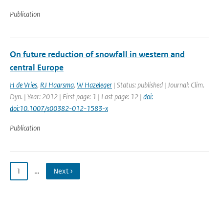
Publication
On future reduction of snowfall in western and
central Europe
H de Vries
,
RJ Haarsma
,
W Hazeleger
| Status: published | Journal: Clim.
Dyn. | Year: 2012 | First page: 1 | Last page: 12 |
doi:
doi:10.1007/s00382-012-1583-x
Publication
1
…
Next ›