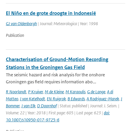
El Niño en de grote droogte in Indonesië
GJ van Oldenborgh
| Journal: Meteorologica | Year: 1998
Publication
Characterisation of Ground-Motion Recording
Stations in the Groningen Gas Field
The seismic hazard and risk analysis for the onshore
Groningen gas field requires information abo...
R Noorlandt
,
P Kruiver
,
M de Kleine
,
M Karaoulis
,
G de Lange
,
A di
Matteo
,
J von Ketelhodt
,
EN Ruigrok
,
B Edwards
,
A Rodriguez-Marek
,
J
Bommer
,
J van Elk
,
D Doornhof
| Status: published | Journal: J. Seism. |
Volume: 22 | Year: 2018 | First page: 605 | Last page: 623 |
doi:
10.1007/s10950-017-9725-6