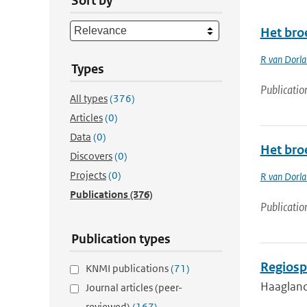
Sort by
Het bro
R van Dorl
Types
Publicatio
All types
(376)
Articles
(0)
Data
(0)
Het bro
Discovers
(0)
Projects
(0)
R van Dorl
Publications
(376)
Publicatio
Publication types
Regiosp
KNMI publications
(71)
Haagland
Journal articles (peer-
reviewed)
(167)