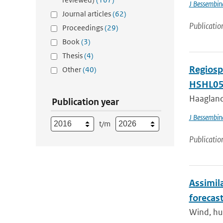
J Bessembin
Journal articles
(62)
Publicatio
Proceedings
(29)
Book
(3)
Thesis
(4)
Regiosp
Other
(40)
HSHL05
Haagland
Publication year
J Bessembin
t/m
Publicatio
Assimila
forecas
Wind, hum