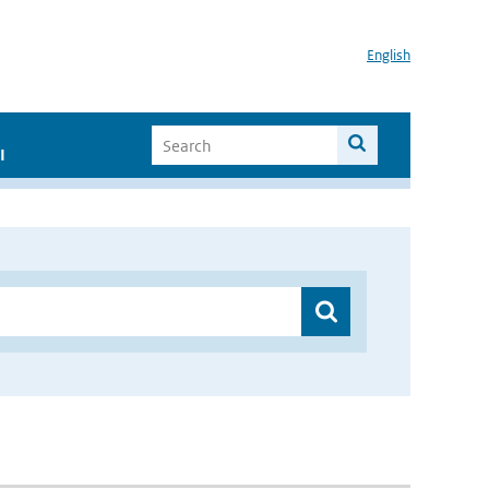
English
I