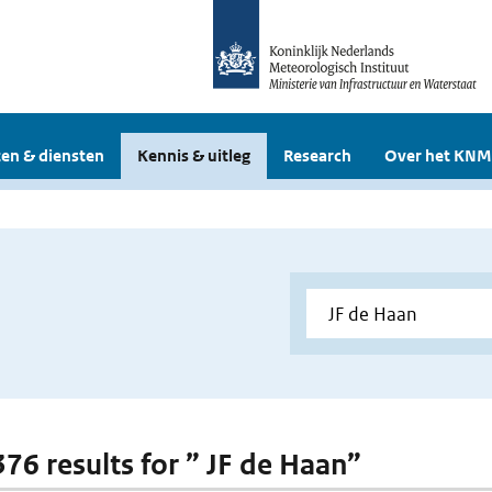
en & diensten
Kennis & uitleg
Research
Over het KNM
376 results for ” JF de Haan”