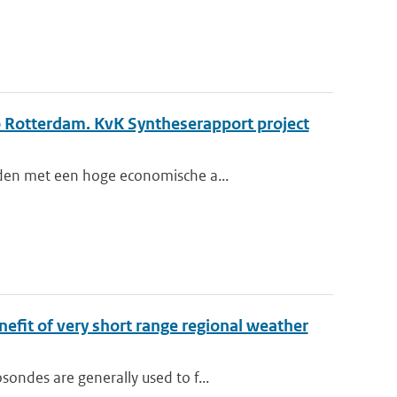
o Rotterdam. KvK Syntheserapport project
eden met een hoge economische a...
nefit of very short range regional weather
ondes are generally used to f...