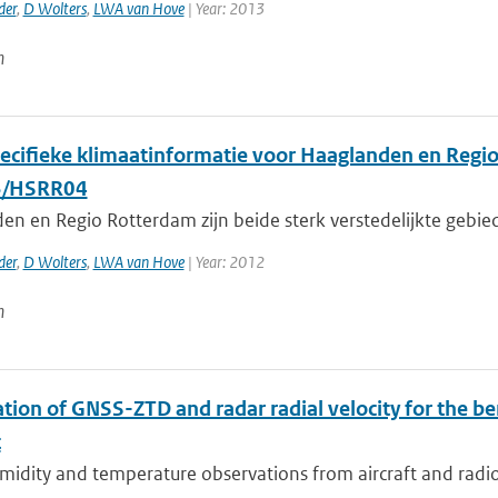
der
,
D Wolters
,
LWA van Hove
| Year: 2013
n
ecifieke klimaatinformatie voor Haaglanden en Regi
/HSRR04
en en Regio Rotterdam zijn beide sterk verstedelijkte gebi
der
,
D Wolters
,
LWA van Hove
| Year: 2012
n
tion of GNSS-ZTD and radar radial velocity for the be
t
idity and temperature observations from aircraft and radios