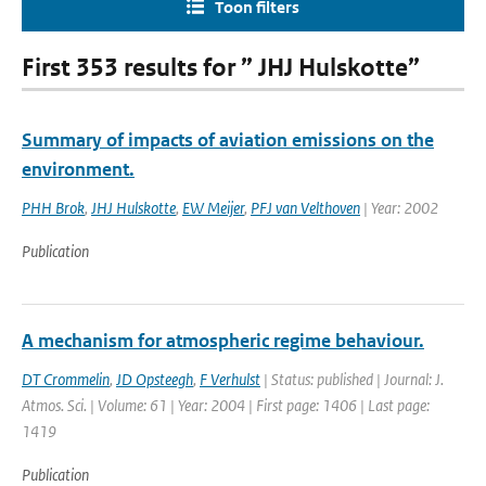
Toon filters
First 353 results for ” JHJ Hulskotte”
Summary of impacts of aviation emissions on the
environment.
PHH Brok
,
JHJ Hulskotte
,
EW Meijer
,
PFJ van Velthoven
| Year: 2002
Publication
A mechanism for atmospheric regime behaviour.
DT Crommelin
,
JD Opsteegh
,
F Verhulst
| Status: published | Journal: J.
Atmos. Sci. | Volume: 61 | Year: 2004 | First page: 1406 | Last page:
1419
Publication