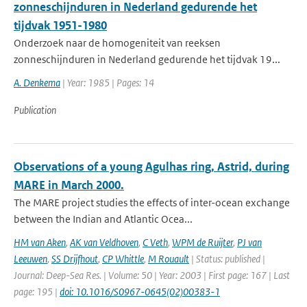
zonneschijnduren in Nederland gedurende het
tijdvak 1951-1980
Onderzoek naar de homogeniteit van reeksen
zonneschijnduren in Nederland gedurende het tijdvak 19...
A. Denkema
| Year: 1985 | Pages: 14
Publication
Observations of a young Agulhas ring, Astrid, during
MARE in March 2000.
The MARE project studies the effects of inter-ocean exchange
between the Indian and Atlantic Ocea...
HM van Aken
,
AK van Veldhoven
,
C Veth
,
WPM de Ruijter
,
PJ van
Leeuwen
,
SS Drijfhout
,
CP Whittle
,
M Rouault
| Status: published |
Journal: Deep-Sea Res. | Volume: 50 | Year: 2003 | First page: 167 | Last
page: 195 |
doi: 10.1016/S0967-0645(02)00383-1