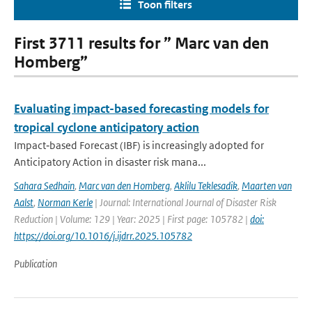
Toon filters
First 3711 results for ” Marc van den
Homberg”
Evaluating impact-based forecasting models for
tropical cyclone anticipatory action
Impact‐based Forecast (IBF) is increasingly adopted for
Anticipatory Action in disaster risk mana...
Sahara Sedhain
,
Marc van den Homberg
,
Aklilu Teklesadik
,
Maarten van
Aalst
,
Norman Kerle
| Journal: International Journal of Disaster Risk
Reduction | Volume: 129 | Year: 2025 | First page: 105782 |
doi:
https://doi.org/10.1016/j.ijdrr.2025.105782
Publication