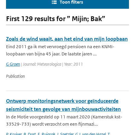
Toon filters
First 129 results for ” Mijin; Bak”
Zoals de wind waait, aan het eind van mijn loopbaan
Eind 2011 ga ik met vervroegd pensioen na een KNMI-
loopbaan van bijna 45 jaar. De laatste jaren ...
G Groen
| Journal: Meteorologica | Year: 2011
Publication
Ontwerp monitoringsnetwerk voor geïnduceerde
seismiciteit ten gevolge van mijnbouwactiviteiten
In de Motie voorgesteld op 11 maart 2020 (Kamerstuk kst-
33529-733) wordt verzocht om een fijnmazi...
P. Kruiver. B. Dost
,
E. Ruigrok
,
J. Spetzler
,
G.J. van den Hazel
,
T.