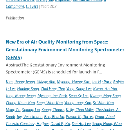
Campmans
,
L. Evers
| Year: 2021
Publication
New Era of Air Quality Monitoring from Space:
Geostationary Environment Monitoring Spectrometer
(GEMS)
AbstractThe Geostationary Environment Monitoring
Spectrometer (GEMS) is scheduled for launch in F...
Kim
,
Jhoon; Jeong
,
Ukkyo; Ahn
,
Myoung-Hwan; Kim
,
Jae H.; Park
,
Rokjin
J.; Lee
,
Hanlim; Song
,
Chul Han; Choi
,
Yong-Sang; Lee
,
Kwon-Ho; Yoo
,
Jung-Moon; Jeong
,
Myeong-Jae; Park
,
Seon Ki; Lee
,
Kwang-Mog; Song
,
Chang-Keun; Kim
,
Sang-Woo; Kim
,
Young Joon; Kim
,
Si-Wan; Kim
,
Mijin; Go
,
Sujung; Liu
,
Xiong; Chance
,
Kelly; Chan Miller
,
Christopher; Al-
Saadi
,
Jay; Veihelmann
,
Ben; Bhartia
,
Pawan K.; Torres
,
Omar; Abad
,
Gonzalo González; Haffner
,
David P.; Ko
,
Dai Ho; Lee
,
Seung Hoon; Woo
,