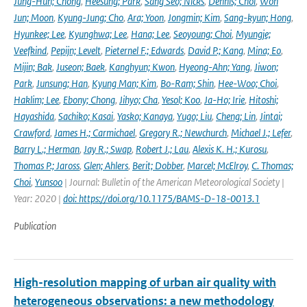
Jung-Hun; Chong
,
Heesung; Park
,
Sang Seo; Nicks
,
Dennis; Choi
,
Won
Jun; Moon
,
Kyung-Jung; Cho
,
Ara; Yoon
,
Jongmin; Kim
,
Sang-kyun; Hong
,
Hyunkee; Lee
,
Kyunghwa; Lee
,
Hana; Lee
,
Seoyoung; Choi
,
Myungje;
Veefkind
,
Pepijn; Levelt
,
Pieternel F.; Edwards
,
David P.; Kang
,
Mina; Eo
,
Mijin; Bak
,
Juseon; Baek
,
Kanghyun; Kwon
,
Hyeong-Ahn; Yang
,
Jiwon;
Park
,
Junsung; Han
,
Kyung Man; Kim
,
Bo-Ram; Shin
,
Hee-Woo; Choi
,
Haklim; Lee
,
Ebony; Chong
,
Jihyo; Cha
,
Yesol; Koo
,
Ja-Ho; Irie
,
Hitoshi;
Hayashida
,
Sachiko; Kasai
,
Yasko; Kanaya
,
Yugo; Liu
,
Cheng; Lin
,
Jintai;
Crawford
,
James H.; Carmichael
,
Gregory R.; Newchurch
,
Michael J.; Lefer
,
Barry L.; Herman
,
Jay R.; Swap
,
Robert J.; Lau
,
Alexis K. H.; Kurosu
,
Thomas P.; Jaross
,
Glen; Ahlers
,
Berit; Dobber
,
Marcel; McElroy
,
C. Thomas;
Choi
,
Yunsoo
| Journal: Bulletin of the American Meteorological Society |
Year: 2020 |
doi: https://doi.org/10.1175/BAMS-D-18-0013.1
Publication
High-resolution mapping of urban air quality with
heterogeneous observations: a new methodology