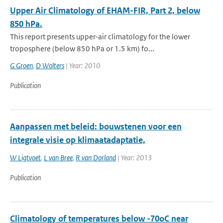
Upper Air Climatology of EHAM-FIR, Part 2, below
850 hPa.
This report presents upper-air climatology for the lower
troposphere (below 850 hPa or 1.5 km) fo...
G Groen
,
D Wolters
| Year: 2010
Publication
Aanpassen met beleid: bouwstenen voor een
integrale visie op klimaatadaptatie,
W Ligtvoet
,
L van Bree
,
R van Dorland
| Year: 2013
Publication
Climatology of temperatures below -70oC near