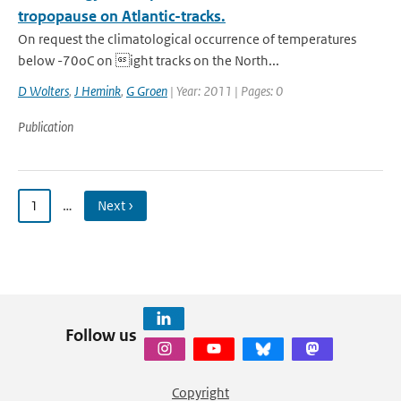
tropopause on Atlantic-tracks.
On request the climatological occurrence of temperatures
below -70oC on ight tracks on the North...
D Wolters
,
J Hemink
,
G Groen
| Year: 2011 | Pages: 0
Publication
1
…
Next ›
Follow us
Copyright