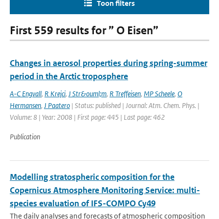
Toon filters
First 559 results for ” O Eisen”
Changes in aerosol properties during spring-summer
period in the Arctic troposphere
A-C Engvall
,
R Krejci
,
J Str&ouml;m
,
R Treffeisen
,
MP Scheele
,
O
Hermansen
,
J Paatero
| Status: published | Journal: Atm. Chem. Phys. |
Volume: 8 | Year: 2008 | First page: 445 | Last page: 462
Publication
Modelling stratospheric composition for the
Copernicus Atmosphere Monitoring Service: multi-
species evaluation of IFS-COMPO Cy49
The daily analyses and forecasts of atmospheric composition