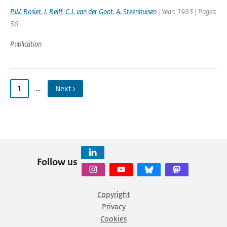
P.W. Rosier
,
J. Reiff
,
C.J. van der Goot
,
A. Steenhuisen
| Year: 1983 | Pages:
36
Publication
1
…
Next ›
Follow us
Copyright
Privacy
Cookies