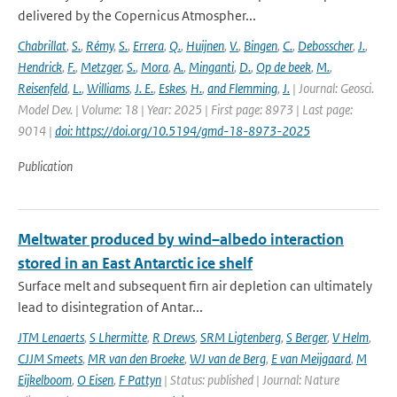
delivered by the Copernicus Atmospher...
Chabrillat
,
S.
,
Rémy
,
S.
,
Errera
,
Q.
,
Huijnen
,
V.
,
Bingen
,
C.
,
Debosscher
,
J.
,
Hendrick
,
F.
,
Metzger
,
S.
,
Mora
,
A.
,
Minganti
,
D.
,
Op de beek
,
M.
,
Reisenfeld
,
L.
,
Williams
,
J. E.
,
Eskes
,
H.
,
and Flemming
,
J.
| Journal: Geosci.
Model Dev. | Volume: 18 | Year: 2025 | First page: 8973 | Last page:
9014 |
doi: https://doi.org/10.5194/gmd-18-8973-2025
Publication
Meltwater produced by wind–albedo interaction
stored in an East Antarctic ice shelf
Surface melt and subsequent firn air depletion can ultimately
lead to disintegration of Antar...
JTM Lenaerts
,
S Lhermitte
,
R Drews
,
SRM Ligtenberg
,
S Berger
,
V Helm
,
CJJM Smeets
,
MR van den Broeke
,
WJ van de Berg
,
E van Meijgaard
,
M
Eijkelboom
,
O Eisen
,
F Pattyn
| Status: published | Journal: Nature