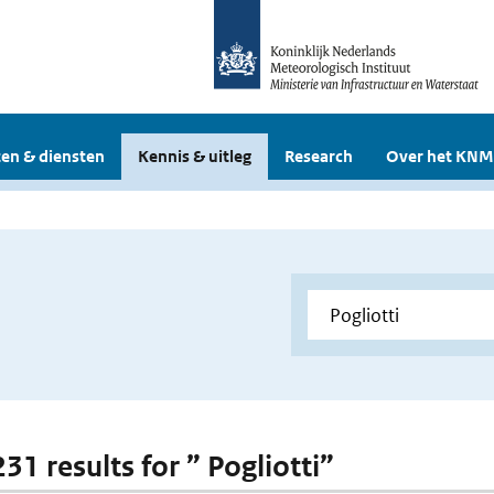
en & diensten
Kennis & uitleg
Research
Over het KNM
231 results for ” Pogliotti”