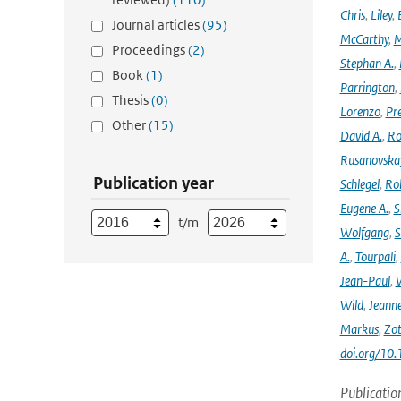
Chris
,
Liley
,
Journal articles
(95)
McCarthy
,
M
Proceedings
(2)
Stephan A.
,
Book
(1)
Parrington
,
Thesis
(0)
Lorenzo
,
Pr
Other
(15)
David A.
,
Ro
Rusanovska
Publication year
Schlegel
,
Ro
Eugene A.
,
S
t/m
Wolfgang
,
S
A.
,
Tourpali
,
Jean-Paul
,
Wild
,
Jeann
Markus
,
Zot
doi.org/10
Publicatio