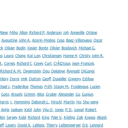
Alexe
,
Miha
,
Allan
,
Richard P.
,
Anderson
,
Joh
,
Anneville
,
Orlane
,
,
Augustine
,
John A.
,
Azorin-Molina
,
Cesa
,
Baez-Villanueva
,
Oscar
ck
,
Olivier
,
Bodin
,
Xavier
,
Bonte
,
Olivier
,
Bosilovich
,
Michael G.
,
ea
,
Laura
,
Chang
,
Kai-Lan
,
Christiansen
,
Hanne H
,
Christy
,
John R.
,
R.
,
Cornes
,
Richard C
,
Covey
,
Curt
,
CrÃ©taux
,
Jean-Francois
,
Richard A. M.
,
Degenstein
,
Dou
,
Delaloye
,
Reynald
,
DiGangi
,
ilary
,
Durre
,
Imk
,
Dutton
,
Geoff
,
Duveiller
,
Gregory
,
Estilow
,
hael J.
,
Frederikse
,
Thomas
,
Frith
,
Stacey M.
,
Froidevaux
,
Lucien
,
,
Goto
,
Atsushi
,
Grimm
,
Alice
,
Gruber
,
Alexander
,
Gu
,
Guojun
,
Harris
,
I.
,
Hemming
,
Deborah L.
,
Hirschi
,
Martin
,
Ho
,
Shu-peng
,
Antje
,
Isaksen
,
Ketil
,
John
,
Viju O.
,
Jones
,
P. D.
,
Junod
,
Robert
,
kin
,
Sergey
,
Kidd
,
Richard
,
King
,
Tyler V.
,
Kipling
,
Zak
,
Koppa
,
Akash
,
eff
,
Lavers
,
David A.
,
Leblanc
,
Thierry
,
Leibensperger
,
Eric
,
Lennard
,