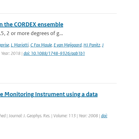
a in the CORDEX ensemble
.5, 2 or more degrees of g...
prise
,
L Mariotti
,
C Fox Maule
,
E van Meijgaard
,
HJ Panitz
,
J
| Year: 2018 |
doi: 10.1088/1748-9326/aab1b1
e Monitoring Instrument using a data
shed | Journal: J. Geophys. Res. | Volume: 113 | Year: 2008 |
doi: