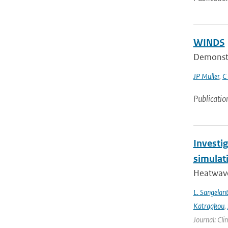
WINDS
Demonstra
JP Muller
,
C
Publicatio
Investi
simulat
Heatwave
L. Sangelan
Katragkou
,
Journal: Cli