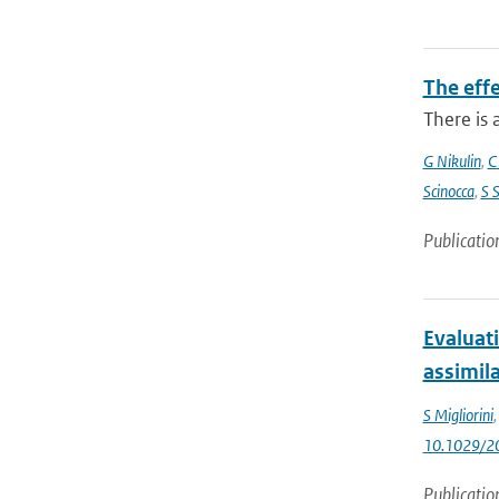
The eff
There is 
G Nikulin
,
C
Scinocca
,
S 
Publicatio
Evaluat
assimil
S Migliorini
10.1029/2
Publicatio