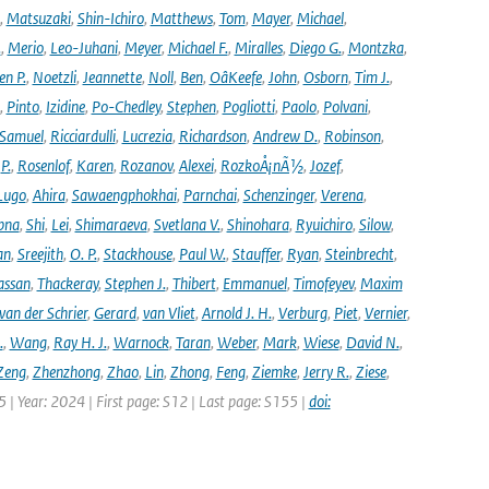
,
Matsuzaki
,
Shin-Ichiro
,
Matthews
,
Tom
,
Mayer
,
Michael
,
.
,
Merio
,
Leo-Juhani
,
Meyer
,
Michael F.
,
Miralles
,
Diego G.
,
Montzka
,
en P.
,
Noetzli
,
Jeannette
,
Noll
,
Ben
,
OâKeefe
,
John
,
Osborn
,
Tim J.
,
,
Pinto
,
Izidine
,
Po-Chedley
,
Stephen
,
Pogliotti
,
Paolo
,
Polvani
,
Samuel
,
Ricciardulli
,
Lucrezia
,
Richardson
,
Andrew D.
,
Robinson
,
,
P.
,
Rosenlof
,
Karen
,
Rozanov
,
Alexei
,
RozkoÅ¡nÃ½
,
Jozef
,
Lugo
,
Ahira
,
Sawaengphokhai
,
Parnchai
,
Schenzinger
,
Verena
,
pna
,
Shi
,
Lei
,
Shimaraeva
,
Svetlana V.
,
Shinohara
,
Ryuichiro
,
Silow
,
an
,
Sreejith
,
O. P.
,
Stackhouse
,
Paul W.
,
Stauffer
,
Ryan
,
Steinbrecht
,
assan
,
Thackeray
,
Stephen J.
,
Thibert
,
Emmanuel
,
Timofeyev
,
Maxim
van der Schrier
,
Gerard
,
van Vliet
,
Arnold J. H.
,
Verburg
,
Piet
,
Vernier
,
.
,
Wang
,
Ray H. J.
,
Warnock
,
Taran
,
Weber
,
Mark
,
Wiese
,
David N.
,
Zeng
,
Zhenzhong
,
Zhao
,
Lin
,
Zhong
,
Feng
,
Ziemke
,
Jerry R.
,
Ziese
,
05 | Year: 2024 | First page: S12 | Last page: S155 |
doi: