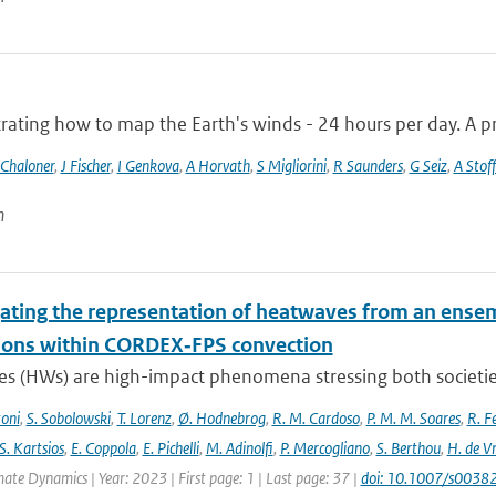
ting how to map the Earth's winds - 24 hours per day. A pro
 Chaloner
,
J Fischer
,
I Genkova
,
A Horvath
,
S Migliorini
,
R Saunders
,
G Seiz
,
A Stoff
n
gating the representation of heatwaves from an ensem
ions within CORDEX‐FPS convection
s (HWs) are high-impact phenomena stressing both societies 
toni
,
S. Sobolowski
,
T. Lorenz
,
Ø. Hodnebrog
,
R. M. Cardoso
,
P. M. M. Soares
,
R. Fe
S. Kartsios
,
E. Coppola
,
E. Pichelli
,
M. Adinolfi
,
P. Mercogliano
,
S. Berthou
,
H. de Vr
mate Dynamics | Year: 2023 | First page: 1 | Last page: 37 |
doi: 10.1007/s003