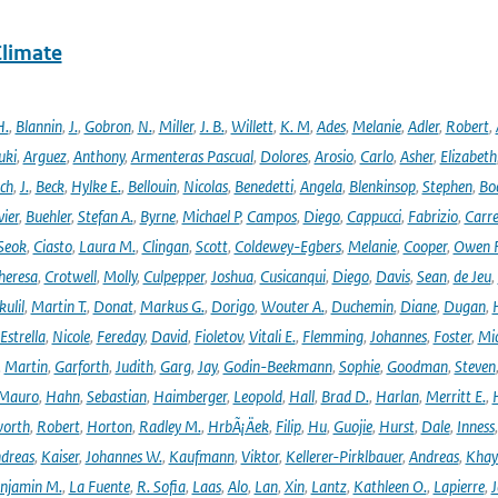
Climate
H.
,
Blannin
,
J.
,
Gobron
,
N.
,
Miller
,
J. B.
,
Willett
,
K. M
,
Ades
,
Melanie
,
Adler
,
Robert
,
uki
,
Arguez
,
Anthony
,
Armenteras Pascual
,
Dolores
,
Arosio
,
Carlo
,
Asher
,
Elizabeth
ich
,
J.
,
Beck
,
Hylke E.
,
Bellouin
,
Nicolas
,
Benedetti
,
Angela
,
Blenkinsop
,
Stephen
,
Bo
vier
,
Buehler
,
Stefan A.
,
Byrne
,
Michael P
,
Campos
,
Diego
,
Cappucci
,
Fabrizio
,
Carr
Seok
,
Ciasto
,
Laura M.
,
Clingan
,
Scott
,
Coldewey-Egbers
,
Melanie
,
Cooper
,
Owen 
heresa
,
Crotwell
,
Molly
,
Culpepper
,
Joshua
,
Cusicanqui
,
Diego
,
Davis
,
Sean
,
de Jeu
,
ulil
,
Martin T.
,
Donat
,
Markus G.
,
Dorigo
,
Wouter A.
,
Duchemin
,
Diane
,
Dugan
,
H
Estrella
,
Nicole
,
Fereday
,
David
,
Fioletov
,
Vitali E.
,
Flemming
,
Johannes
,
Foster
,
Mic
,
Martin
,
Garforth
,
Judith
,
Garg
,
Jay
,
Godin-Beekmann
,
Sophie
,
Goodman
,
Steven
Mauro
,
Hahn
,
Sebastian
,
Haimberger
,
Leopold
,
Hall
,
Brad D.
,
Harlan
,
Merritt E.
,
orth
,
Robert
,
Horton
,
Radley M.
,
HrbÃ¡Äek
,
Filip
,
Hu
,
Guojie
,
Hurst
,
Dale
,
Inness
dreas
,
Kaiser
,
Johannes W.
,
Kaufmann
,
Viktor
,
Kellerer-Pirklbauer
,
Andreas
,
Khay
njamin M.
,
La Fuente
,
R. Sofia
,
Laas
,
Alo
,
Lan
,
Xin
,
Lantz
,
Kathleen O.
,
Lapierre
,
J