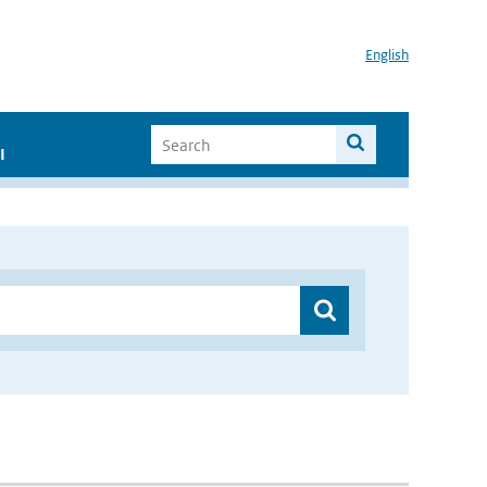
English
I