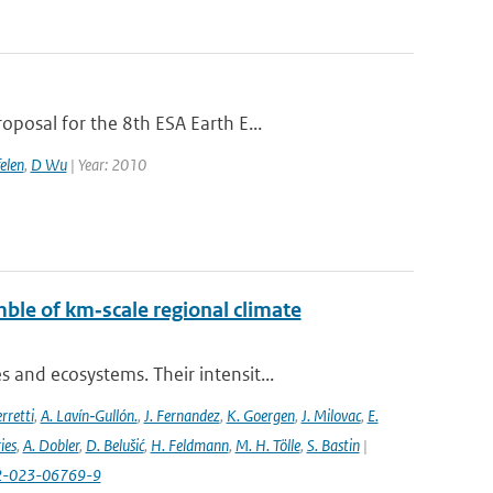
posal for the 8th ESA Earth E...
elen
,
D Wu
| Year: 2010
ble of km‐scale regional climate
and ecosystems. Their intensit...
rretti
,
A. Lavín‐Gullón.
,
J. Fernandez
,
K. Goergen
,
J. Milovac
,
E.
ies
,
A. Dobler
,
D. Belušić
,
H. Feldmann
,
M. H. Tölle
,
S. Bastin
|
82-023-06769-9