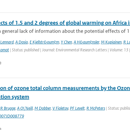
ects of 1.5 and 2 degrees of global warming on Afric
a general lack of information about the potential effects of 1
 Lennard
,
A Dosio
,
E Kjellstr&ouml;m
,
Y Chen
,
A H&auml;nsler
,
M Kupiainen
,
R La
Somot
| Status: published | Journal: Environmental Research Letters | Volume: 13 
n
ion of ozone total column measurements by the Ozon
ation system
,
R Brugge
,
A O\'Neill
,
M Dobber
,
V Fioletov
,
PF Levelt
,
R McPeters
| Status: publi
007JD008779
n