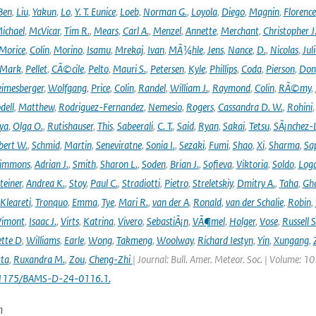
Ben
,
Liu
,
Yakun
,
Lo
,
Y. T. Eunice
,
Loeb
,
Norman G.
,
Loyola
,
Diego
,
Magnin
,
Florence
ichael
,
McVicar
,
Tim R.
,
Mears
,
Carl A.
,
Menzel
,
Annette
,
Merchant
,
Christopher J
Morice
,
Colin
,
Morino
,
Isamu
,
Mrekaj
,
Ivan
,
MÃ¼hle
,
Jens
,
Nance
,
D.
,
Nicolas
,
Juli
Mark
,
Pellet
,
CÃ©cile
,
Pelto
,
Mauri S.
,
Petersen
,
Kyle
,
Phillips
,
Coda
,
Pierson
,
Don
eimesberger
,
Wolfgang
,
Price
,
Colin
,
Randel
,
William J.
,
Raymond
,
Colin
,
RÃ©my
,
dell
,
Matthew
,
Rodriguez-Fernandez
,
Nemesio
,
Rogers
,
Cassandra D. W.
,
Rohini
ya
,
Olga O.
,
Rutishauser
,
This
,
Sabeerali
,
C. T.
,
Said
,
Ryan
,
Sakai
,
Tetsu
,
SÃ¡nchez-
bert W.
,
Schmid
,
Martin
,
Seneviratne
,
Sonia I.
,
Sezaki
,
Fumi
,
Shao
,
Xi
,
Sharma
,
Sa
immons
,
Adrian J.
,
Smith
,
Sharon L.
,
Soden
,
Brian J.
,
Sofieva
,
Viktoria
,
Soldo
,
Log
teiner
,
Andrea K.
,
Stoy
,
Paul C.
,
Stradiotti
,
Pietro
,
Streletskiy
,
Dmitry A.
,
Taha
,
Gh
Kleareti
,
Tronquo
,
Emma
,
Tye
,
Mari R.
,
van der A
,
Ronald
,
van der Schalie
,
Robin
,
Vimont
,
Isaac J.
,
Virts
,
Katrina
,
Vivero
,
SebastiÃ¡n
,
VÃ¶mel
,
Holger
,
Vose
,
Russell S
ette D
,
Williams
,
Earle
,
Wong
,
Takmeng
,
Woolway
,
Richard Iestyn
,
Yin
,
Xungang
,
ta
,
Ruxandra M.
,
Zou
,
Cheng-Zhi
| Journal: Bull. Amer. Meteor. Soc. | Volume: 1
.1175/BAMS-D-24-0116.1.
n