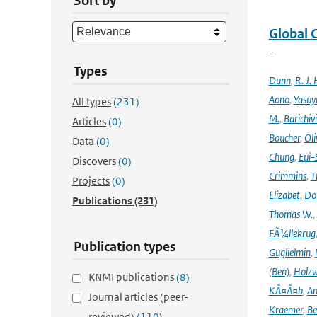
Sort by
Global 
-
Types
Dunn
,
R. J. 
Aono
,
Yasuy
All types
(231)
M.
,
Barichiv
Articles
(0)
Boucher
,
Oli
Data
(0)
Chung
,
Eui-
Discovers
(0)
Crimmins
,
T
Projects
(0)
Elizabet
,
Dok
Publications
(231)
Thomas W.
,
FÃ¼llekrug
Publication types
Guglielmin
,
(Ben)
,
Holzw
KNMI publications
(8)
KÃ¤Ã¤b
,
An
Journal articles (peer-
Kraemer
,
Be
reviewed)
(110)