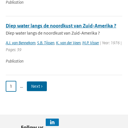
Publication
Diep water langs de noordkust van Zuid-Amerika ?
Diep water langs de noordkust van Zuid-Amerika ?
A.J. van Bennekom
,
S.B. Tijssen
,
K. van der Veen
,
M.P. Visser
| Year: 1976 |
Pages: 39
Publication
1
…
Next ›
Follow us