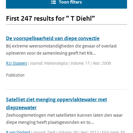
Toon filters
First 247 results for ” T Diehl”
De voorspelbaarheid van diepe convectie
Bij extreme weersomstandigheden die gevaar of overlast
opleveren voor de samenleving geeft het KN...
RJJ Stappers
| Journal: Meteorologica | Volume: 17 | Year: 2008
Publication
Satelliet ziet menging oppervlaktewater met
diepzeewater
Zeehoogtemetingen met satellieten kunnen laten zien waar
diepe menging heeft plaatsgevonden en to...
R van Dorland
| Journal: Zenit | Volume: 39 | Year: 2012 | First page: 39