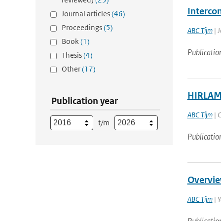
Interco
Journal articles
(46)
Proceedings
(5)
ABC Tijm
| J
Book
(1)
Publicatio
Thesis
(4)
Other
(17)
HIRLAM 
Publication year
ABC Tijm
| C
t/m
Publicatio
Overvie
ABC Tijm
| 