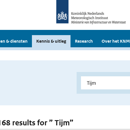
en & diensten
Kennis & uitleg
Research
Over het KNM
168 results for ” Tijm”