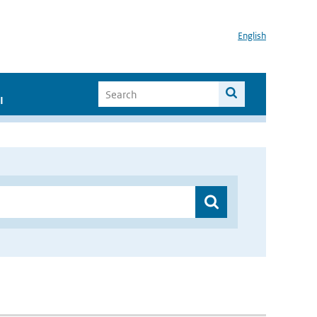
English
I