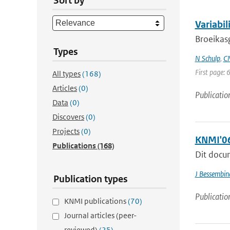
Sort by
Variabil
Broeikasg
Types
N Schulp
,
CM
First page: 
All types
(168)
Articles
(0)
Publicatio
Data
(0)
Discovers
(0)
Projects
(0)
KNMI'06
Publications
(168)
Dit docu
J Bessembin
Publication types
Publicatio
KNMI publications
(70)
Journal articles (peer-
reviewed)
(25)