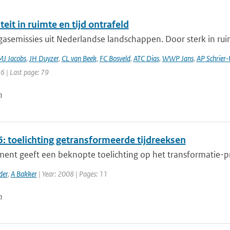
iteit in ruimte en tijd ontrafeld
asemissies uit Nederlandse landschappen. Door sterk in ruim
J Jacobs
,
JH Duyzer
,
CL van Beek
,
FC Bosveld
,
ATC Dias
,
WWP Jans
,
AP Schrier-U
66 | Last page: 79
n
: toelichting getransformeerde tijdreeksen
ment geeft een beknopte toelichting op het transformatie-p
der
,
A Bakker
| Year: 2008 | Pages: 11
n