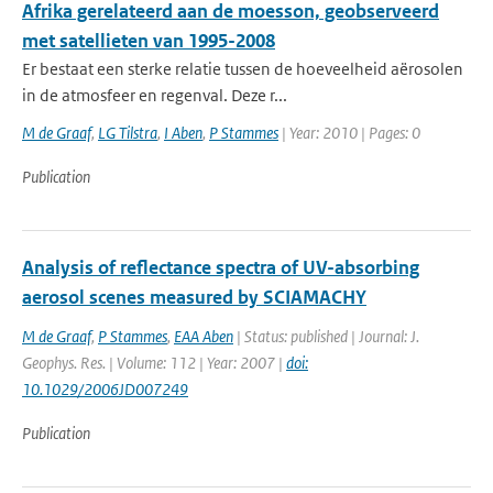
Afrika gerelateerd aan de moesson, geobserveerd
met satellieten van 1995-2008
Er bestaat een sterke relatie tussen de hoeveelheid aërosolen
in de atmosfeer en regenval. Deze r...
M de Graaf
,
LG Tilstra
,
I Aben
,
P Stammes
| Year: 2010 | Pages: 0
Publication
Analysis of reflectance spectra of UV-absorbing
aerosol scenes measured by SCIAMACHY
M de Graaf
,
P Stammes
,
EAA Aben
| Status: published | Journal: J.
Geophys. Res. | Volume: 112 | Year: 2007 |
doi:
10.1029/2006JD007249
Publication