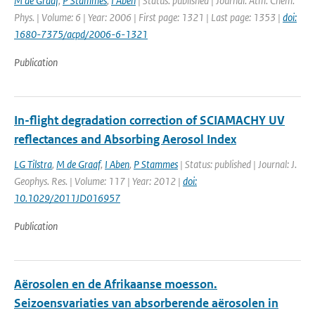
M de Graaf
,
P Stammes
,
I Aben
| Status: published | Journal: Atm. Chem.
Phys. | Volume: 6 | Year: 2006 | First page: 1321 | Last page: 1353 |
doi:
1680-7375/acpd/2006-6-1321
Publication
In-flight degradation correction of SCIAMACHY UV
reflectances and Absorbing Aerosol Index
LG Tilstra
,
M de Graaf
,
I Aben
,
P Stammes
| Status: published | Journal: J.
Geophys. Res. | Volume: 117 | Year: 2012 |
doi:
10.1029/2011JD016957
Publication
Aërosolen en de Afrikaanse moesson.
Seizoensvariaties van absorberende aërosolen in