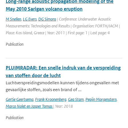
Long-range acoustic propagation modeling of the
May 2010 Sarigan volcano eruption
M Snellen
,
LG Evers
,
DG Simons
| Conference: Underwater Acoustic
Measurements: Technologies and Results | Organisation: FORTH/IACM |
Place: Kos Island, Greece | Year: 2011 | First page: 1 | Last page: 4
Publication
PLUIMRADAR: Een snelle indruk van de verspreiding
van stoffen door de lucht
Luchtverspreidingsmodellen kunnen tijdens ongevallen met
gevaarlijke stoffen, zoals een brand of ...
Gertie Geertsema
,
Frank Kroonenberg
,
Gea Stam
,
Pepijn Morgenstern
,
Marco Nolet en Jasper Tomas
| Year: 2018
Publication