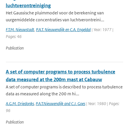
luchtverontreiniging
Het Gaussische pluimmodel voor de berekening van
uurgemiddelde concentraties van luchtverontreini...
F.T.M. Nieuwstadt
,
P.A.T. Nieuwendijk en C.A. Engeldal
| Year: 1977 |
Pages: 46
Publication
A set of computer programs to process turbulence
data measured at the 200m mast at Cabauw
A set of computer programs is described to process turbulence
data as measured along the 200 m hi...
A.G.M. Driedonks
,
P.A.T.Nieuwendijk and C.J. Goes
| Year: 1980 | Pages:
96
Publication