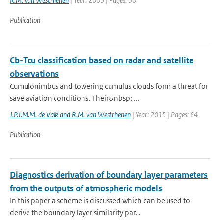
R.M. van Westrhenen
| Year: 2003 | Pages: 30
Publication
Cb-Tcu classification based on radar and satellite
observations
Cumulonimbus and towering cumulus clouds form a threat for
save aviation conditions. Their&nbsp; ...
J.P.J.M.M. de Valk and R.M. van Westrhenen
| Year: 2015 | Pages: 84
Publication
Diagnostics derivation of boundary layer parameters
from the outputs of atmospheric models
In this paper a scheme is discussed which can be used to
derive the boundary layer similarity par...