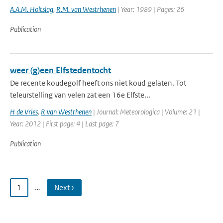
A.A.M. Holtslag
,
R.M. van Westrhenen
| Year: 1989 | Pages: 26
Publication
weer (g)een Elfstedentocht
De recente koudegolf heeft ons niet koud gelaten. Tot
teleurstelling van velen zat een 16e Elfste...
H de Vries
,
R van Westrhenen
| Journal: Meteorologica | Volume: 21 |
Year: 2012 | First page: 4 | Last page: 7
Publication
1
…
Next ›