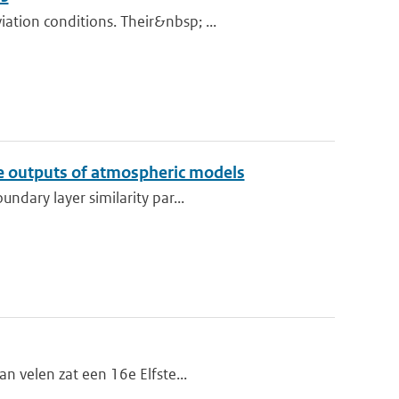
tion conditions. Their&nbsp; ...
he outputs of atmospheric models
ndary layer similarity par...
n velen zat een 16e Elfste...