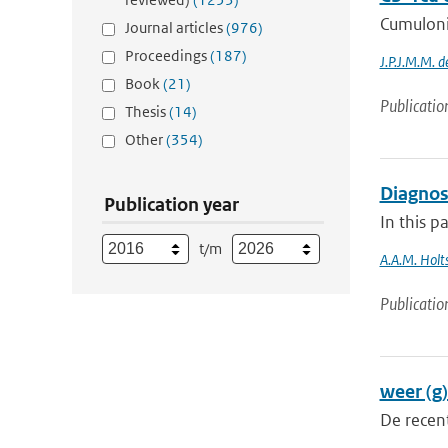
Cumulonim
Journal articles
(976)
Proceedings
(187)
J.P.J.M.M. 
Book
(21)
Publicatio
Thesis
(14)
Other
(354)
Diagnos
Publication year
In this p
t/m
A.A.M. Holt
Publicatio
weer (g
De recent