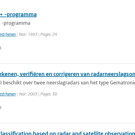
L+ -programma
+ -programma
estrhenen
| Year: 1993 | Pages: 24
n
ekenen, verifiëren en corrigeren van radarneerslag
 beschikt over twee neerslagradars van het type Gematronic 
estrhenen
| Year: 2003 | Pages: 30
n
lassification based on radar and satellite observatio