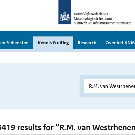
en & diensten
Kennis & uitleg
Research
Over het KNM
 3419 results for ”R.M. van Westrhenen