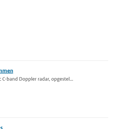
sommen
C-band Doppler radar, opgestel...
ns