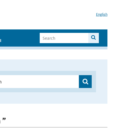
English
I
 ”