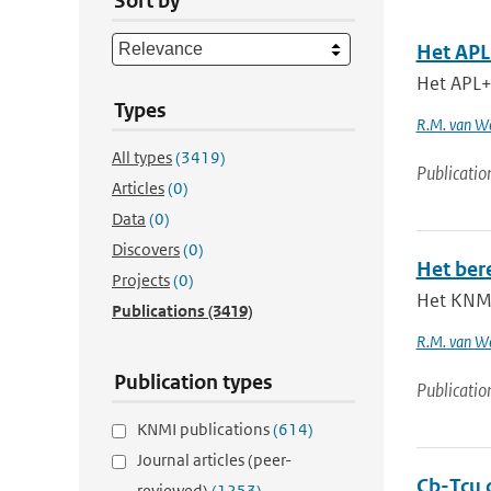
Sort by
Het AP
Het APL
Types
R.M. van W
All types
(3419)
Publicatio
Articles
(0)
Data
(0)
Discovers
(0)
Het ber
Projects
(0)
Het KNMI
Publications
(3419)
R.M. van W
Publication types
Publicatio
KNMI publications
(614)
Journal articles (peer-
Cb-Tcu c
reviewed)
(1253)