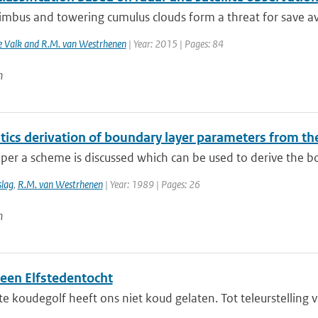
bus and towering cumulus clouds form a threat for save avia
de Valk and R.M. van Westrhenen
| Year: 2015 | Pages: 84
n
tics derivation of boundary layer parameters from t
aper a scheme is discussed which can be used to derive the bou
slag
,
R.M. van Westrhenen
| Year: 1989 | Pages: 26
n
)een Elfstedentocht
e koudegolf heeft ons niet koud gelaten. Tot teleurstelling va