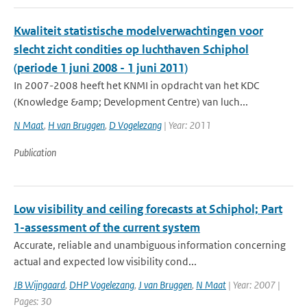
Kwaliteit statistische modelverwachtingen voor
slecht zicht condities op luchthaven Schiphol
(periode 1 juni 2008 - 1 juni 2011)
In 2007-2008 heeft het KNMI in opdracht van het KDC
(Knowledge &amp; Development Centre) van luch...
N Maat
,
H van Bruggen
,
D Vogelezang
| Year: 2011
Publication
Low visibility and ceiling forecasts at Schiphol; Part
1-assessment of the current system
Accurate, reliable and unambiguous information concerning
actual and expected low visibility cond...
JB Wijngaard
,
DHP Vogelezang
,
J van Bruggen
,
N Maat
| Year: 2007 |
Pages: 30