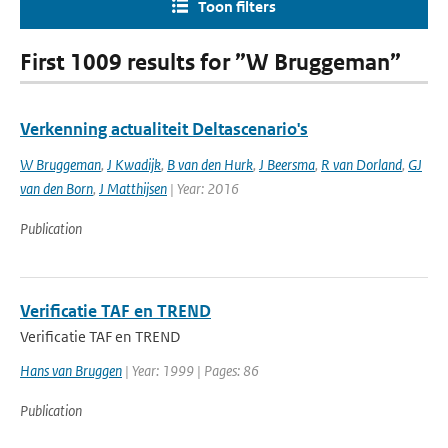
Toon filters
First 1009 results for ”W Bruggeman”
Verkenning actualiteit Deltascenario's
W Bruggeman
,
J Kwadijk
,
B van den Hurk
,
J Beersma
,
R van Dorland
,
GJ
van den Born
,
J Matthijsen
| Year: 2016
Publication
Verificatie TAF en TREND
Verificatie TAF en TREND
Hans van Bruggen
| Year: 1999 | Pages: 86
Publication