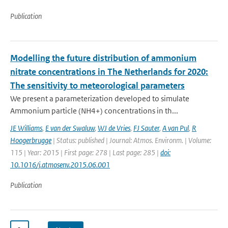
Publication
Modelling the future distribution of ammonium
nitrate concentrations in The Netherlands for 2020:
The sensitivity to meteorological parameters
We present a parameterization developed to simulate
Ammonium particle (NH4+) concentrations in th...
JE Williams
,
E van der Swaluw
,
WJ de Vries
,
FJ Sauter
,
A van Pul
,
R
Hoogerbrugge
| Status: published | Journal: Atmos. Environm. | Volume:
115 | Year: 2015 | First page: 278 | Last page: 285 |
doi:
10.1016/j.atmosenv.2015.06.001
Publication