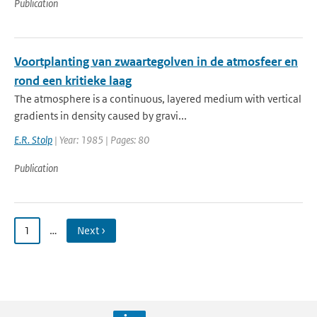
Publication
Voortplanting van zwaartegolven in de atmosfeer en
rond een kritieke laag
The atmosphere is a continuous, layered medium with vertical
gradients in density caused by gravi...
E.R. Stolp
| Year: 1985 | Pages: 80
Publication
1
…
Next ›