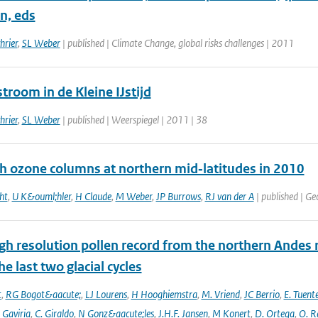
n, eds
hrier
,
SL Weber
| published | Climate Change, global risks challenges | 2011
troom in de Kleine IJstijd
hrier
,
SL Weber
| published | Weerspiegel | 2011 | 38
gh ozone columns at northern mid‐latitudes in 2010
ht
,
U K&ouml;hler
,
H Claude
,
M Weber
,
JP Burrows
,
RJ van der A
| published | Ge
gh resolution pollen record from the northern Andes 
he last two glacial cycles
t
,
RG Bogot&aacute;
,
LJ Lourens
,
H Hooghiemstra
,
M. Vriend
,
JC Berrio
,
E. Tuent
 Gaviria
,
C. Giraldo
,
N Gonz&aacute;les
,
J.H.F. Jansen
,
M Konert
,
D. Ortega
,
O. R