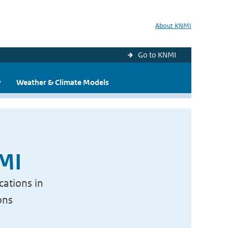
About KNMI
Go to KNMI
y
Weather & Climate Models
NMI
cations in
ons