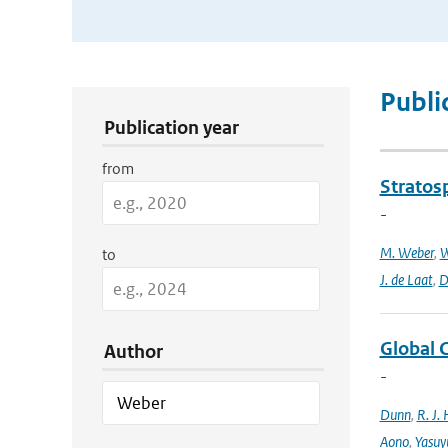
Publication Search Filters
Publi
Publication year
from
Stratosp
-
M. Weber
,
W
to
J. de Laat
,
D
Global 
Author
-
Dunn
,
R. J. 
Aono
,
Yasuy