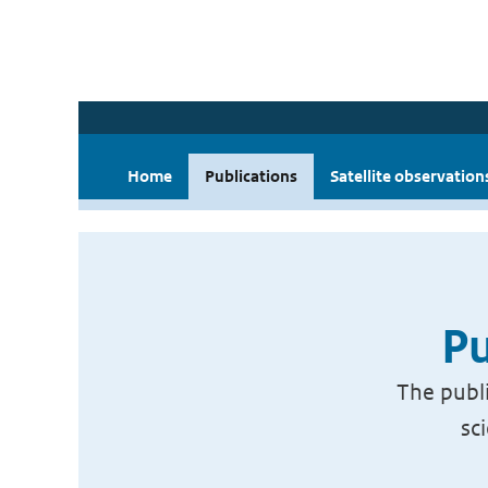
Home
Publications
Satellite observation
Pu
The publi
sc