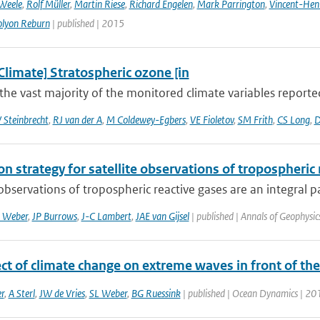
 Weele
,
Rolf Müller
,
Martin Riese
,
Richard Engelen
,
Mark Parrington
,
Vincent-Hen
olyon Reburn
| published | 2015
Climate] Stratospheric ozone [in
the vast majority of the monitored climate variables reporte
 Steinbrecht
,
RJ van der A
,
M Coldewey-Egbers
,
VE Fioletov
,
SM Frith
,
CS Long
,
D
on strategy for satellite observations of tropospheric
 observations of tropospheric reactive gases are an integral pa
 Weber
,
JP Burrows
,
J-C Lambert
,
JAE van Gijsel
| published | Annals of Geophysic
ct of climate change on extreme waves in front of th
r
,
A Sterl
,
JW de Vries
,
SL Weber
,
BG Ruessink
| published | Ocean Dynamics | 20