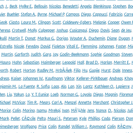
ich
,
J.
,
Beck
,
Hylke E.
,
Bellouin
,
Nicolas
,
Benedetti
,
Angela
,
Blenkinsop
,
Stephen
,
Bo
vier
,
Buehler
,
Stefan A.
,
Byrne
,
Michael P
,
Campos
,
Diego
,
Cappucci
,
Fabrizio
,
Carr
Seok
,
Ciasto
,
Laura M.
,
Clingan
,
Scott
,
Coldewey-Egbers
,
Melanie
,
Cooper
,
Owen 
heresa
,
Crotwell
,
Molly
,
Culpepper
,
Joshua
,
Cusicanqui
,
Diego
,
Davis
,
Sean
,
de Jeu
,
ulil
,
Martin T.
,
Donat
,
Markus G.
,
Dorigo
,
Wouter A.
,
Duchemin
,
Diane
,
Dugan
,
H
Estrella
,
Nicole
,
Fereday
,
David
,
Fioletov
,
Vitali E.
,
Flemming
,
Johannes
,
Foster
,
Mic
,
Martin
,
Garforth
,
Judith
,
Garg
,
Jay
,
Godin-Beekmann
,
Sophie
,
Goodman
,
Steven
Mauro
,
Hahn
,
Sebastian
,
Haimberger
,
Leopold
,
Hall
,
Brad D.
,
Harlan
,
Merritt E.
,
orth
,
Robert
,
Horton
,
Radley M.
,
HrbÃ¡Äek
,
Filip
,
Hu
,
Guojie
,
Hurst
,
Dale
,
Inness
dreas
,
Kaiser
,
Johannes W.
,
Kaufmann
,
Viktor
,
Kellerer-Pirklbauer
,
Andreas
,
Khay
njamin M.
,
La Fuente
,
R. Sofia
,
Laas
,
Alo
,
Lan
,
Xin
,
Lantz
,
Kathleen O.
,
Lapierre
,
J
Ben
,
Liu
,
Yakun
,
Lo
,
Y. T. Eunice
,
Loeb
,
Norman G.
,
Loyola
,
Diego
,
Magnin
,
Florence
ichael
,
McVicar
,
Tim R.
,
Mears
,
Carl A.
,
Menzel
,
Annette
,
Merchant
,
Christopher J
Morice
,
Colin
,
Morino
,
Isamu
,
Mrekaj
,
Ivan
,
MÃ¼hle
,
Jens
,
Nance
,
D.
,
Nicolas
,
Juli
Mark
,
Pellet
,
CÃ©cile
,
Pelto
,
Mauri S.
,
Petersen
,
Kyle
,
Phillips
,
Coda
,
Pierson
,
Don
eimesberger
,
Wolfgang
,
Price
,
Colin
,
Randel
,
William J.
,
Raymond
,
Colin
,
RÃ©my
,