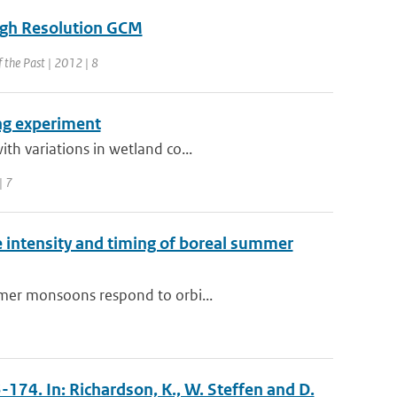
igh Resolution GCM
f the Past | 2012 | 8
ing experiment
th variations in wetland co...
| 7
e intensity and timing of boreal summer
mmer monsoons respond to orbi...
3-174. In: Richardson, K., W. Steffen and D.