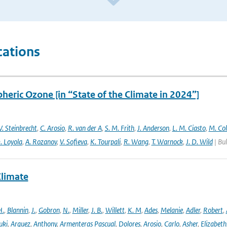
cations
heric Ozone [in “State of the Climate in 2024”]
. Steinbrecht
,
C. Arosio
,
R. van der A
,
S. M. Frith
,
J. Anderson
,
L. M. Ciasto
,
M. Co
. Loyola
,
A. Rozanov
,
V. Sofieva
,
K. Tourpali
,
R. Wang
,
T. Warnock
,
J. D. Wild
| Bul
Climate
H.
,
Blannin
,
J.
,
Gobron
,
N.
,
Miller
,
J. B.
,
Willett
,
K. M
,
Ades
,
Melanie
,
Adler
,
Robert
,
uki
,
Arguez
,
Anthony
,
Armenteras Pascual
,
Dolores
,
Arosio
,
Carlo
,
Asher
,
Elizabeth