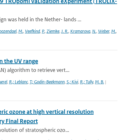
2019 TROpomi vaLIdation eXperiment (TROLIX-
 was held in the Nether- lands ...
oozendael
,
M.
,
Veefkind
,
P.
,
Ziemke
,
J. R.
,
Kramarova
,
N.
,
Weber
,
M.
,
n the UV range
) algorithm to retrieve vert...
uerel
,
R.; Leblanc
,
T.; Godin-Beekmann
,
S.; Kivi
,
R.; Tully
,
M. B.
|
ic ozone at high vertical resolution
y Final Report
lution of stratospheric ozo...