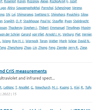
,
P.
,
Rosenlof
,
Karen
,
Rozanov
,
Alexei
,
RozkoÅ¡nÃ½
,
Jozef
,
Lugo
,
Ahira
,
Sawaengphokhai
,
Parnchai
,
Schenzinger
,
Verena
,
pna
,
Shi
,
Lei
,
Shimaraeva
,
Svetlana V.
,
Shinohara
,
Ryuichiro
,
Silow
,
an
,
Sreejith
,
O. P.
,
Stackhouse
,
Paul W.
,
Stauffer
,
Ryan
,
Steinbrecht
,
assan
,
Thackeray
,
Stephen J.
,
Thibert
,
Emmanuel
,
Timofeyev
,
Maxim
van der Schrier
,
Gerard
,
van Vliet
,
Arnold J. H.
,
Verburg
,
Piet
,
Vernier
,
.
,
Wang
,
Ray H. J.
,
Warnock
,
Taran
,
Weber
,
Mark
,
Wiese
,
David N.
,
Zeng
,
Zhenzhong
,
Zhao
,
Lin
,
Zhong
,
Feng
,
Ziemke
,
Jerry R.
,
Ziese
,
and CrIS measurements
traviolet and infrared spect...
M.
,
Leblanc
,
T.
,
Ancellet
,
G.
,
Newchurch
,
M. J.
,
Kuang
,
S.
,
Kivi
,
R.
,
Tully
,
 | 2022 | 15