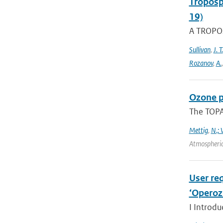
Troposp
19)
A TROPOs
Sullivan
,
J. T.
Rozanov
,
A.
Ozone p
The TOPAS
Mettig
,
N.; 
Atmospheric
User req
‘Operoz
I Introdu