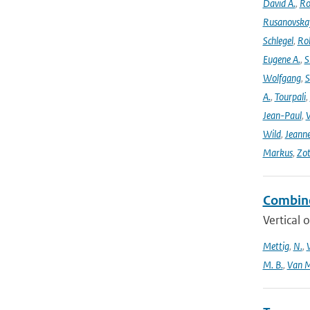
David A.
,
Ro
Rusanovska
Schlegel
,
Ro
Eugene A.
,
S
Wolfgang
,
S
A.
,
Tourpali
,
Jean-Paul
,
Wild
,
Jeann
Markus
,
Zot
Combine
Vertical 
Mettig
,
N.
,
M. B.
,
Van M