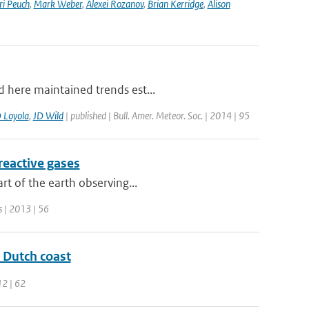
ri Peuch
,
Mark Weber
,
Alexei Rozanov
,
Brian Kerridge
,
Alison
d here maintained trends est...
 Loyola
,
JD Wild
| published | Bull. Amer. Meteor. Soc. | 2014 | 95
 reactive gases
rt of the earth observing...
s | 2013 | 56
e Dutch coast
12 | 62