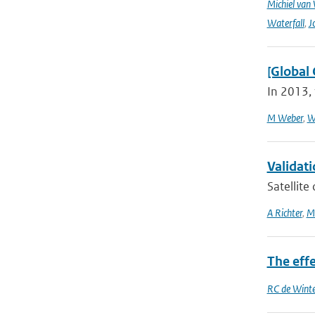
Michiel van
Waterfall
,
J
[Global 
In 2013, 
M Weber
,
W
Validati
Satellite
A Richter
,
M
The effe
RC de Winte