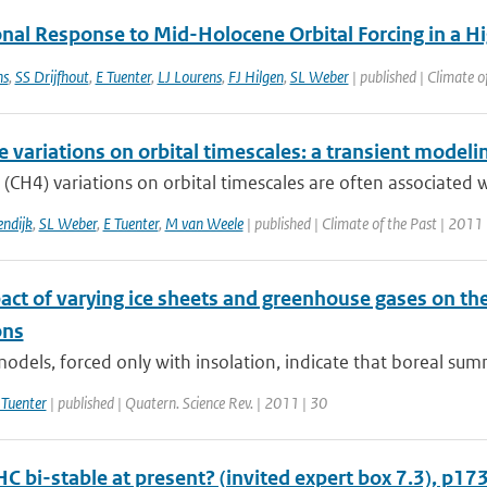
al Response to Mid-Holocene Orbital Forcing in a H
ns
,
SS Drijfhout
,
E Tuenter
,
LJ Lourens
,
FJ Hilgen
,
SL Weber
| published | Climate o
 variations on orbital timescales: a transient model
CH4) variations on orbital timescales are often associated wi
ndijk
,
SL Weber
,
E Tuenter
,
M van Weele
| published | Climate of the Past | 2011 
act of varying ice sheets and greenhouse gases on th
ns
odels, forced only with insolation, indicate that boreal su
 Tuenter
| published | Quatern. Science Rev. | 2011 | 30
HC bi-stable at present? (invited expert box 7.3), p17