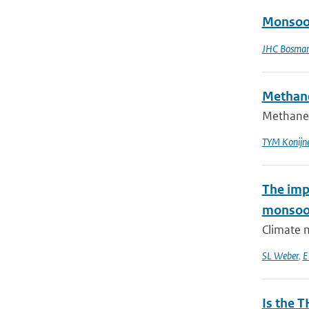
Monsoon
JHC Bosma
Methane
Methane (
TYM Konijne
The imp
monsoo
Climate m
SL Weber
,
E
Is the T