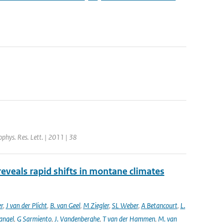
ophys. Res. Lett. | 2011 | 38
reveals rapid shifts in montane climates
er
,
J van der Plicht
,
B. van Geel
,
M Ziegler
,
SL Weber
,
A Betancourt
,
L.
angel
,
G Sarmiento
,
J. Vandenberghe
,
T van der Hammen
,
M. van