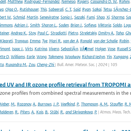
dell
,
Matthew
,
Rodriguez-Fernandez
,
Nemesio
,
Rogers
,
Cassandra D. W.
,
Rohini
ya
,
Olga O.
,
Rutishauser
,
This
,
Sabeerali
,
C. T.
,
Said
,
Ryan
,
Sakai
,
Tetsu
,
SÃ¡nchez-
bert W.
,
Schmid
,
Martin
,
Seneviratne
,
Sonia I.
,
Sezaki
,
Fumi
,
Shao
,
Xi
,
Sharma
,
Sa
immons
,
Adrian J.
,
Smith
,
Sharon L.
,
Soden
,
Brian J.
,
Sofieva
,
Viktoria
,
Soldo
,
Log
teiner
,
Andrea K.
,
Stoy
,
Paul C.
,
Stradiotti
,
Pietro
,
Streletskiy
,
Dmitry A.
,
Taha
,
Gh
Kleareti
,
Tronquo
,
Emma
,
Tye
,
Mari R.
,
van der A
,
Ronald
,
van der Schalie
,
Robin
,
Vimont
,
Isaac J.
,
Virts
,
Katrina
,
Vivero
,
SebastiÃ¡n
,
VÃ¶mel
,
Holger
,
Vose
,
Russell S
ette D
,
Williams
,
Earle
,
Wong
,
Takmeng
,
Woolway
,
Richard Iestyn
,
Yin
,
Xungang
,
ta
,
Ruxandra M.
,
Zou
,
Cheng-Zhi
| Bull. Amer. Meteor. Soc. | 2024 | 105
d UV and IR ozone profile retrieval from TROPOMI 
ozone profiles from combined spectral measurements in the ul
Weber
,
M.
,
Rozanov
,
A.
,
Burrows
,
J. P.
,
Veefkind
,
P.
,
Thompson
,
A. M.
,
Stauffer
,
R. 
alderen
,
R.
,
Piters
,
A.
,
Kois
,
B.
,
Stübi
,
R.
,
and Skrivankova
,
P.
| Atmos. Meas. Tech.