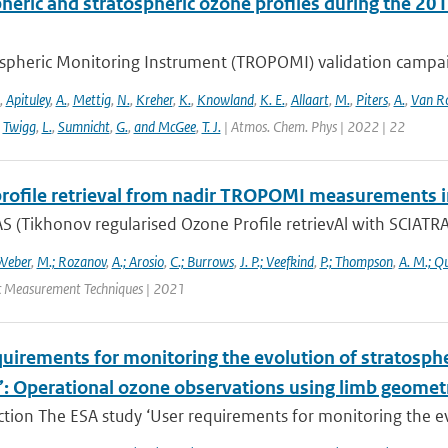
heric and stratospheric ozone profiles during the 
pheric Monitoring Instrument (TROPOMI) validation campaign
,
Apituley
,
A.
,
Mettig
,
N.
,
Kreher
,
K.
,
Knowland
,
K. E.
,
Allaart
,
M.
,
Piters
,
A.
,
Van R
,
Twigg
,
L.
,
Sumnicht
,
G.
,
and McGee
,
T. J.
| Atmos. Chem. Phys | 2022 | 22
rofile retrieval from nadir TROPOMI measurements i
 (Tikhonov regularised Ozone Profile retrievAl with SCIATRAN
Weber
,
M.; Rozanov
,
A.; Arosio
,
C.; Burrows
,
J. P.; Veefkind
,
P.; Thompson
,
A. M.; Q
 Measurement Techniques | 2021
uirements for monitoring the evolution of stratospher
’: Operational ozone observations using limb geometr
ction The ESA study ‘User requirements for monitoring the evo