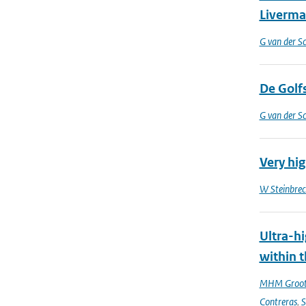
Liverma
G van der Sc
De Golfs
G van der Sc
Very hi
W Steinbrec
Ultra-hi
within t
MHM Groo
Contreras
,
S