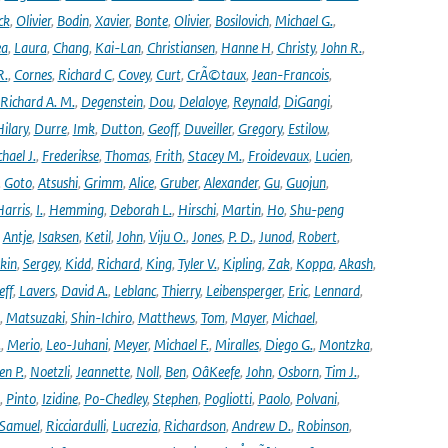
ck
,
Olivier
,
Bodin
,
Xavier
,
Bonte
,
Olivier
,
Bosilovich
,
Michael G.
,
ea
,
Laura
,
Chang
,
Kai-Lan
,
Christiansen
,
Hanne H
,
Christy
,
John R.
,
R.
,
Cornes
,
Richard C
,
Covey
,
Curt
,
CrÃ©taux
,
Jean-Francois
,
Richard A. M.
,
Degenstein
,
Dou
,
Delaloye
,
Reynald
,
DiGangi
,
ilary
,
Durre
,
Imk
,
Dutton
,
Geoff
,
Duveiller
,
Gregory
,
Estilow
,
hael J.
,
Frederikse
,
Thomas
,
Frith
,
Stacey M.
,
Froidevaux
,
Lucien
,
,
Goto
,
Atsushi
,
Grimm
,
Alice
,
Gruber
,
Alexander
,
Gu
,
Guojun
,
Harris
,
I.
,
Hemming
,
Deborah L.
,
Hirschi
,
Martin
,
Ho
,
Shu-peng
,
Antje
,
Isaksen
,
Ketil
,
John
,
Viju O.
,
Jones
,
P. D.
,
Junod
,
Robert
,
kin
,
Sergey
,
Kidd
,
Richard
,
King
,
Tyler V.
,
Kipling
,
Zak
,
Koppa
,
Akash
,
eff
,
Lavers
,
David A.
,
Leblanc
,
Thierry
,
Leibensperger
,
Eric
,
Lennard
,
,
Matsuzaki
,
Shin-Ichiro
,
Matthews
,
Tom
,
Mayer
,
Michael
,
.
,
Merio
,
Leo-Juhani
,
Meyer
,
Michael F.
,
Miralles
,
Diego G.
,
Montzka
,
en P.
,
Noetzli
,
Jeannette
,
Noll
,
Ben
,
OâKeefe
,
John
,
Osborn
,
Tim J.
,
,
Pinto
,
Izidine
,
Po-Chedley
,
Stephen
,
Pogliotti
,
Paolo
,
Polvani
,
Samuel
,
Ricciardulli
,
Lucrezia
,
Richardson
,
Andrew D.
,
Robinson
,