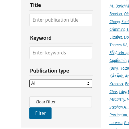
Title
M.
,
Barichiv
Boucher
,
Oli
Chung
,
Eui-
Crimmins
,
T
Elizabet
,
Dok
Keyword
Thomas W.
,
FÃ¼llekrug
Guglielmin
,
(Ben)
,
Holzw
Publication type
KÃ¤Ã¤b
,
An
Kraemer
,
Be
Chris
,
Liley
,
Filter Actions
McCarthy
,
M
Clear Filter
Stephan A.
,
Parrington
,
Lorenzo
,
Pr