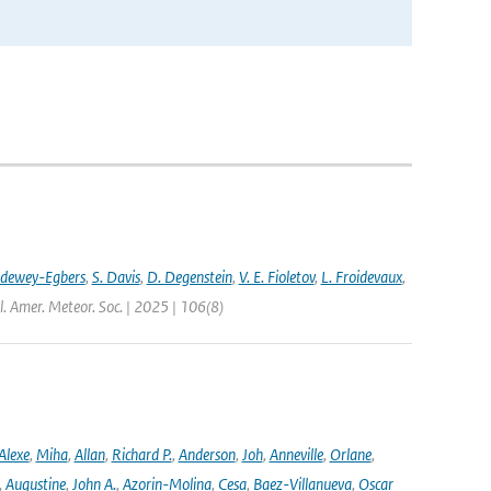
ldewey-Egbers
,
S. Davis
,
D. Degenstein
,
V. E. Fioletov
,
L. Froidevaux
,
l. Amer. Meteor. Soc. | 2025 | 106(8)
Alexe
,
Miha
,
Allan
,
Richard P.
,
Anderson
,
Joh
,
Anneville
,
Orlane
,
,
Augustine
,
John A.
,
Azorin-Molina
,
Cesa
,
Baez-Villanueva
,
Oscar